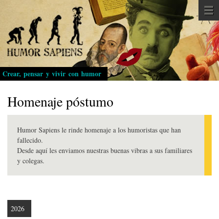
Pasar
al
contenido
principal
Crear, pensar y vivir con humor
Homenaje póstumo
Humor Sapiens le rinde homenaje a los humoristas que han
fallecido.
Desde aquí les enviamos nuestras buenas vibras a sus familiares
y colegas.
2026