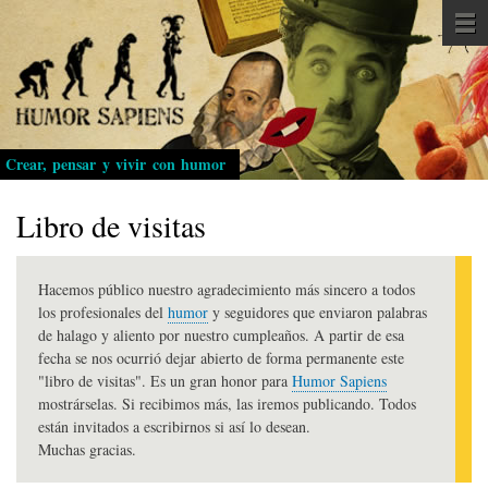
Pasar
al
contenido
principal
Crear, pensar y vivir con humor
Libro de visitas
Hacemos público nuestro agradecimiento más sincero a todos
los profesionales del
humor
y seguidores que enviaron palabras
de halago y aliento por nuestro cumpleaños. A partir de esa
fecha se nos ocurrió dejar abierto de forma permanente este
"libro de visitas". Es un gran honor para
Humor Sapiens
mostrárselas. Si recibimos más, las iremos publicando. Todos
están invitados a escribirnos si así lo desean.
Muchas gracias.