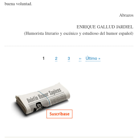
buena voluntad.
Abrazos
ENRIQUE GALLUD JARDIEL
(Humorista literario y escénico y estudioso del humor español)
Página
1
Page
2
Page
3
Siguiente
››
Última
Último »
Paginación
actual
página
página