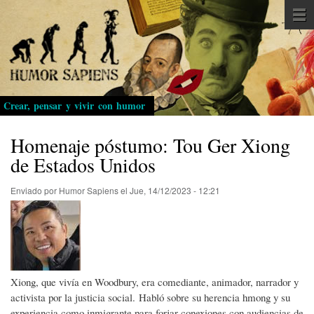
Pasar
al
contenido
principal
Crear, pensar y vivir con humor
Homenaje póstumo: Tou Ger Xiong
de Estados Unidos
Enviado por
Humor Sapiens
el
Jue, 14/12/2023 - 12:21
Xiong, que vivía en Woodbury, era comediante, animador, narrador y
activista por la justicia social. Habló sobre su herencia hmong y su
experiencia como inmigrante para forjar conexiones con audiencias de