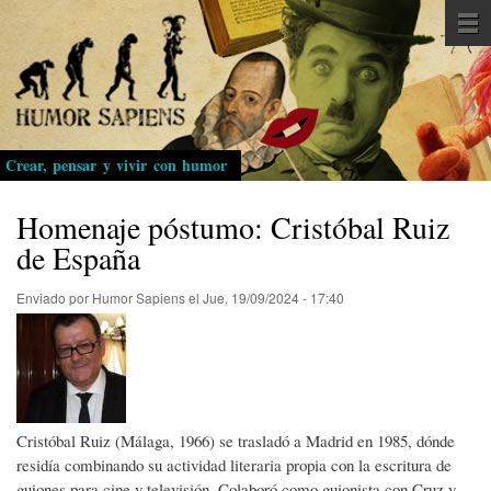
Pasar
al
contenido
principal
Crear, pensar y vivir con humor
Homenaje póstumo: Cristóbal Ruiz
de España
Enviado por
Humor Sapiens
el
Jue, 19/09/2024 - 17:40
Cristóbal Ruiz (Málaga, 1966) se trasladó a Madrid en 1985, dónde
residía combinando su actividad literaria propia con la escritura de
guiones para cine y televisión. Colaboró como guionista con Cruz y