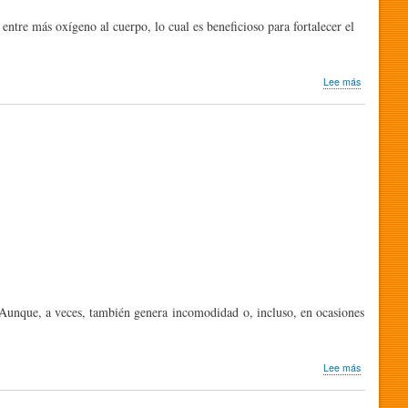
entre más oxígeno al cuerpo, lo cual es beneficioso para fortalecer el
sobre
Lee más
Investigaci
Reír
aumenta
la
esperanza
de
vida
s. Aunque, a veces, también genera incomodidad o, incluso, en ocasiones
sobre
Lee más
Investigaci
|