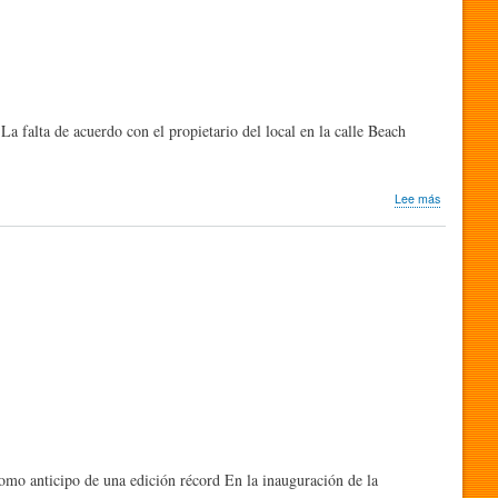
lo
que
imaginas
a falta de acuerdo con el propietario del local en la calle Beach
sobre
Lee más
El
Cartoon
Art
Museum
de
San
Francisco
cierras
sus
puertas
omo anticipo de una edición récord En la inauguración de la