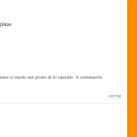
ginas
l humor es mucho más pronto de lo esperado. A continuación
sobre
Lee más
Investigaci
Los
bebés
entienden
el
humor
antes
de