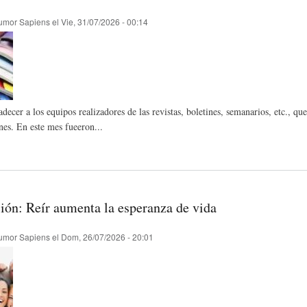
)
N
G
umor Sapiens
el
Vie, 31/07/2026 - 00:14
A
D
R
R
E
A
ecer a los equipos realizadores de las revistas, boletines, semanarios, etc., q
nes. En este mes fueeron...
T
H
F
Í
U
Í
ción: Reír aumenta la esperanza de vida
umor Sapiens
el
Dom, 26/07/2026 - 20:01
C
M
A
U
O
-