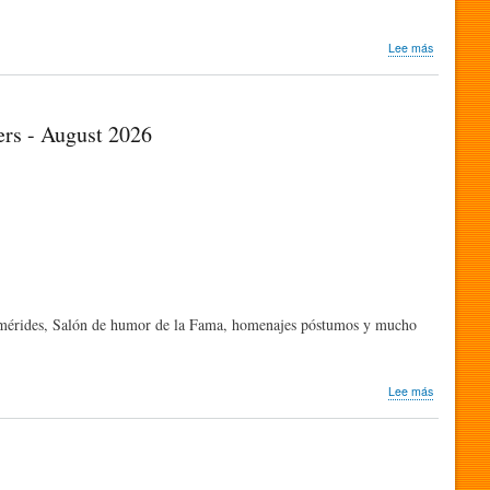
sobre
Lee más
Nos
llegó
Nota
de
ers - August 2026
Prensa
|
Más
de
Viñetas
desde
o
Atlántico
, efemérides, Salón de humor de la Fama, homenajes póstumos y mucho
sobre
Lee más
Boletín
Humor
Sapiens
-
Agosto