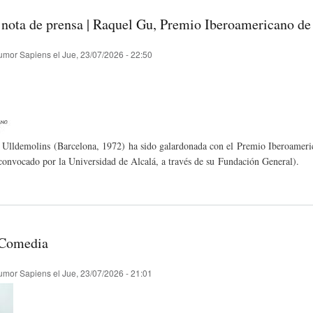
 nota de prensa | Raquel Gu, Premio Iberoamericano 
A
M
B
umor Sapiens
el
Jue, 23/07/2026 - 22:50
Y
A
L
O
H
I
 Ulldemolins (Barcelona, 1972) ha sido galardonada con el Premio Iberoamer
convocado por la Universidad de Alcalá, a través de su Fundación General).
S
I
O
D
T
G
Comedia
I
O
R
umor Sapiens
el
Jue, 23/07/2026 - 21:01
C
S
A