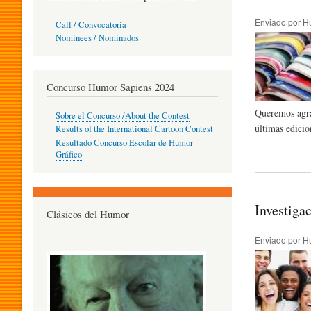
O
Enviado por
H
Call / Convocatoria
Nominees / Nominados
R
Concurso Humor Sapiens 2024
P
Queremos agrad
Sobre el Concurso /About the Contest
últimas edicio
Results of the International Cartoon Contest
Resultado Concurso Escolar de Humor
E
Gráfico
D
Investiga
Clásicos del Humor
Enviado por
H
A
G