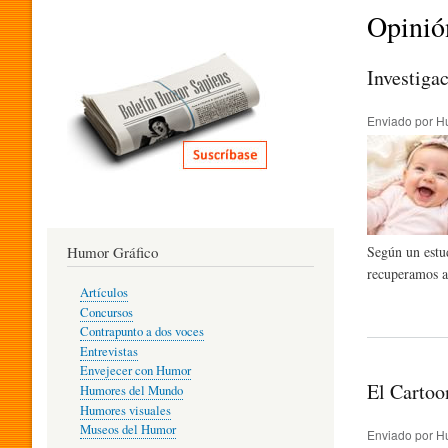
I
Opinió
T
Investiga
Enviado por
H
E
R
Humor Gráfico
Según un estud
A
recuperamos a
Artículos
Concursos
T
Contrapunto a dos voces
Entrevistas
Envejecer con Humor
El Cartoo
Humores del Mundo
U
Humores visuales
Museos del Humor
Enviado por
H