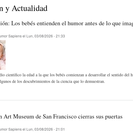
E
P
E
n y Actualidad
O
I
L
ción: Los bebés entienden el humor antes de lo que ima
umor Sapiens
el
Lun, 03/08/2026 - 21:33
R
N
Í
Í
I
C
io científico la edad a la que los bebés comienzan a desarrollar el sentido de
A
Ó
U
lgunos de los descubrimientos de la ciencia que lo demuestran.
D
N
L
n Art Museum de San Francisco cierras sus puertas
E
Y
A
umor Sapiens
el
Lun, 03/08/2026 - 21:01