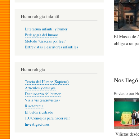
R
Humorología infantil
A
Literatura infantil y humor
Pedagogía del humor
El Museo de Ar
Método "Gracias por leer"
obliga a un pa
I
Entrevistas a escritores infantiles
N
Humorología
Nos llegó
Teoría del Humor (Sapiens)
F
Artículos y ensayos
Enviado por
H
Diccionario del humor
Vis a vis (entrevistas)
A
Risoterapia
El bufón ilustrado
100 Consejos para hacer reír
Investigaciones
N
Viñetas desde