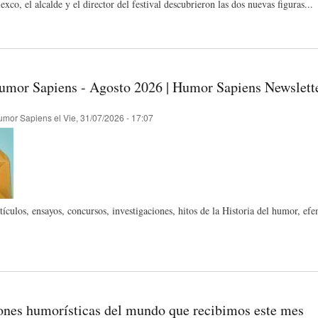
exco, el alcalde y el director del festival descubrieron las dos nuevas figuras...
S
D
R
A
A
B
umor Sapiens - Agosto 2026 | Humor Sapiens Newslett
P
D
I
umor Sapiens
el
Vie, 31/07/2026 - 17:07
I
S
B
E
A
L
rtículos, ensayos, concursos, investigaciones, hitos de la Historia del humor
N
L
I
S
Ó
O
ones humorísticas del mundo que recibimos este mes