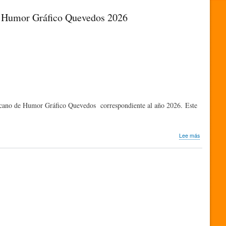
Más
del
de Humor Gráfico Quevedos 2026
10%
de
la
risa
se
produce
en
soledad
icano de Humor Gráfico Quevedos correspondiente al año 2026. Este
sobre
Lee más
Nos
llegó
nota
de
prensa
|
Raquel
Gu,
Premio
Iberoamer