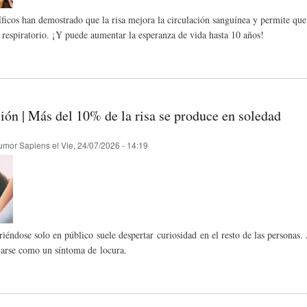
íficos han demostrado que la risa mejora la circulación sanguínea y permite que 
L
R
H
 respiratorio. ¡Y puede aumentar la esperanza de vida hasta 10 años!
O
D
U
ción | Más del 10% de la risa se produce en soledad
S
E
M
umor Sapiens
el
Vie, 24/07/2026 - 14:19
Y
L
O
E
A
R
riéndose solo en público suele despertar curiosidad en el resto de las persona
N
F
B
narse como un síntoma de locura.
S
A
I