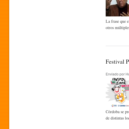
O
La frase que e
otros múltiple
G
R
Festival 
A
Enviado por
H
M
A
Córdoba se pre
de distintas lo
P