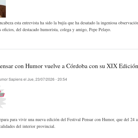
C
D
F
ncabeza esta entrevista ha sido la bujía que ha desatado la ingeniosa observación 
s oficios, del destacado humorista, colega y amigo, Pepe Pelayo.
I
E
Í
O
L
A
Pensar con Humor vuelve a Córdoba con su XIX Edició
N
A
-
umor Sapiens
el
Jue, 23/07/2026 - 20:54
A
H
H
R
I
U
para para vivir una nueva edición del Festival Pensar con Humor, que del 24 a
calidades del interior provincial.
I
S
M