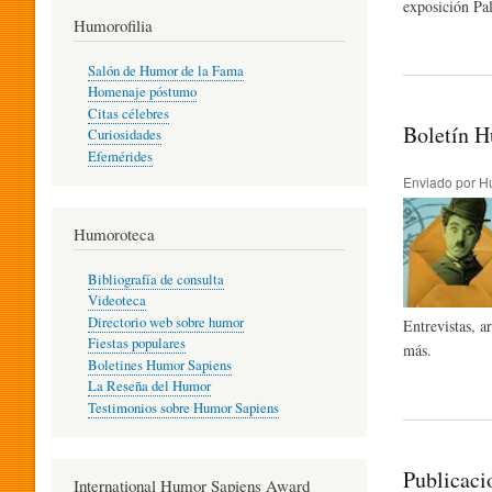
exposición Pal
T
Humorofilia
Salón de Humor de la Fama
Homenaje póstumo
I
Citas célebres
Boletín H
Curiosidades
Efemérides
L
Enviado por
H
Humoroteca
Y
Bibliografía de consulta
Videoteca
H
Directorio web sobre humor
Entrevistas, a
Fiestas populares
más.
Boletines Humor Sapiens
U
La Reseña del Humor
Testimonios sobre Humor Sapiens
M
Publicaci
International Humor Sapiens Award