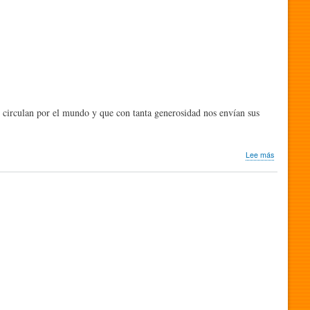
2026
|
Humor
Sapiens
Newsletter
-
August
2026
ue circulan por el mundo y que con tanta generosidad nos envían sus
sobre
Lee más
Publicacio
humorístic
del
mundo
que
recibimos
este
mes