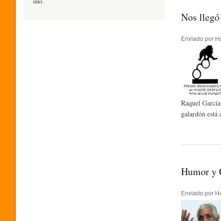
uno.
Nos llegó
H
Enviado por
H
U
M
Raquel García
galardón está 
O
R
Humor y 
P
Enviado por
H
R