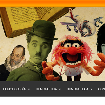
Pasar
al
contenido
principal
HUMOROLOGÍA
HUMOROFILIA
HUMOROTECA
CON
T
O
P