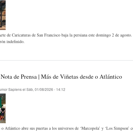
L
A
S
H
C
D
te de Caricaturas de San Francisco baja la persiana este domingo 2 de agosto. L
rón indefinido.
U
T
E
M
U
H
 Nota de Prensa | Más de Viñetas desde o Atlántico
O
A
U
umor Sapiens
el
Sáb, 01/08/2026 - 14:12
R
L
M
(
I
O
 o Atlántico abre sus puertas a los universos de ‘Marcopola’ y ‘Los Simpson’ c