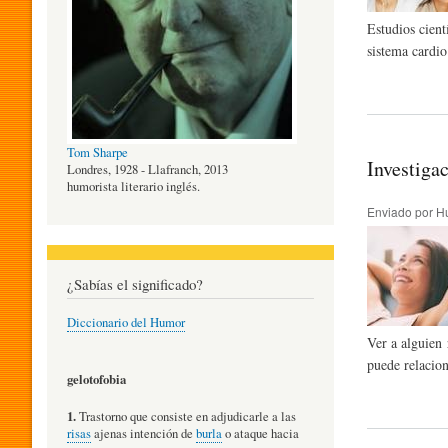
Estudios cient
O
sistema cardio
G
Tom Sharpe
Investiga
Í
Londres, 1928 - Llafranch, 2013
humorista literario inglés.
Enviado por
H
A
¿Sabías el significado?
D
Diccionario del Humor
Ver a alguien 
E
puede relacio
gelotofobia
1.
Trastorno que consiste en adjudicarle a las
L
risas
ajenas intención de
burla
o ataque hacia