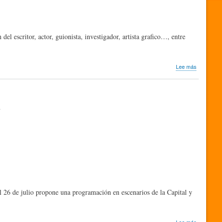
de
Humor
Gráfico
Quevedos
del escritor, actor, guionista, investigador, artista grafico…, entre
2026
sobre
Lee más
Humor
y
Comedia
n
l 26 de julio propone una programación en escenarios de la Capital y
sobre