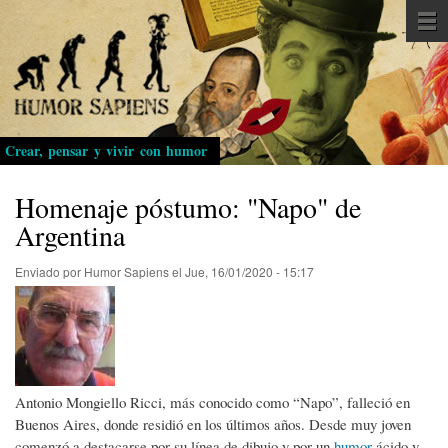
Pasar
al
contenido
principal
Crear, pensar y vivir con humor
Homenaje póstumo: "Napo" de
Argentina
Enviado por
Humor Sapiens
el
Jue, 16/01/2020 - 15:17
Antonio Mongiello Ricci, más conocido como “Napo”, falleció en
Buenos Aires, donde residió en los últimos años. Desde muy joven
comenzó a destacarse por su línea de dibujo y por un
humor
ácido y