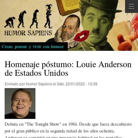
Pasar
al
contenido
principal
Crear, pensar y vivir con humor
Homenaje póstumo: Louie Anderson
de Estados Unidos
Enviado por
Humor Sapiens
el
Sáb, 22/01/2022 - 13:39
Debuta en "The Tonight Show" en 1984. Desde que fuera descubierto
por el gran público en la segunda mitad de los años ochenta,
Anderson se convirtió en una presencia habitual en las pantallas.