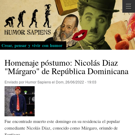
Pasar
al
contenido
principal
Crear, pensar y vivir con humor
Homenaje póstumo: Nicolás Diaz
"Márgaro" de República Dominicana
Enviado por
Humor Sapiens
el
Dom, 26/06/2022 - 19:03
Fue encontrado muerto este domingo en su residencia el popular
comediante Nicolás Díaz, conocido como Márgaro, oriundo de
Santiago.