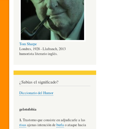
O
G
Tom Sharpe
Í
Londres, 1928 - Llafranch, 2013
humorista literario inglés.
A
¿Sabías el significado?
D
Diccionario del Humor
E
gelotofobia
1.
Trastorno que consiste en adjudicarle a las
L
risas
ajenas intención de
burla
o ataque hacia