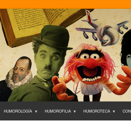
Pasar
al
contenido
principal
HUMOROLOGÍA
HUMOROFILIA
HUMOROTECA
CON
T
O
P