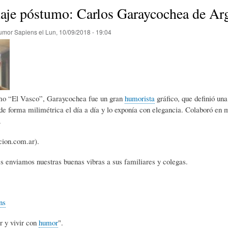
E
P
E
je póstumo: Carlos Garaycochea de Arg
umor Sapiens
el
Lun, 10/09/2018 - 19:04
O
I
L
R
N
Í
o “El Vasco”, Garaycochea fue un gran
humorista
gráfico, que definió una
Í
I
C
de forma milimétrica el día a día y lo exponía con elegancia. Colaboró en 
.
A
Ó
U
cion.com.ar).
s enviamos nuestras buenas vibras a sus familiares y colegas.
D
N
L
ns
E
Y
A
r y vivir con
humor
".