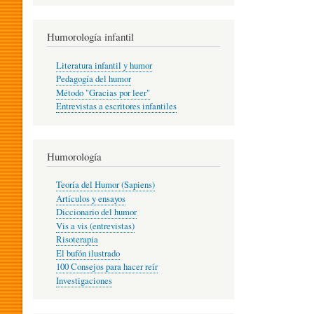
R
Humorología infantil
A
Literatura infantil y humor
Pedagogía del humor
Método "Gracias por leer"
I
Entrevistas a escritores infantiles
N
Humorología
Teoría del Humor (Sapiens)
F
Artículos y ensayos
Diccionario del humor
Vis a vis (entrevistas)
A
Risoterapia
El bufón ilustrado
100 Consejos para hacer reír
Investigaciones
N