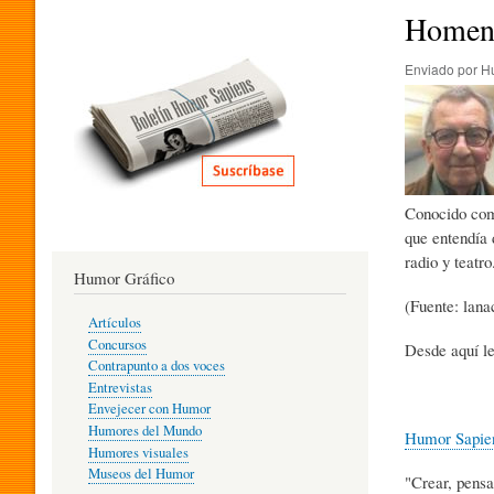
I
Homena
Enviado por
H
T
E
Conocido com
R
que entendía 
radio y teatro
Humor Gráfico
A
(Fuente: lana
Artículos
Concursos
Desde aquí le
T
Contrapunto a dos voces
Entrevistas
Envejecer con Humor
Humores del Mundo
Humor Sapie
U
Humores visuales
Museos del Humor
"Crear, pensa