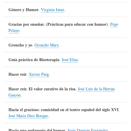
Género y Humor
.
Virginia Imaz
.
Gracias por enseñar. (Prácticas para educar con humor)
.
Pepe
Pelayo
.
Groucho y yo
.
Groucho Marx
.
Guía práctica de Risoterapia
.
José Elías
.
Hacer reír
.
Xavier Puig
.
Hacer reír. El valor curativo de la risa
.
José Luis de la Herrán
Gascón
.
Hacia el gracioso: comicidad en el teatro español del siglo XVI
.
José María Díez Borque
.
Hacia una pedagogía del humor
.
Jesús Damián Fernández
.