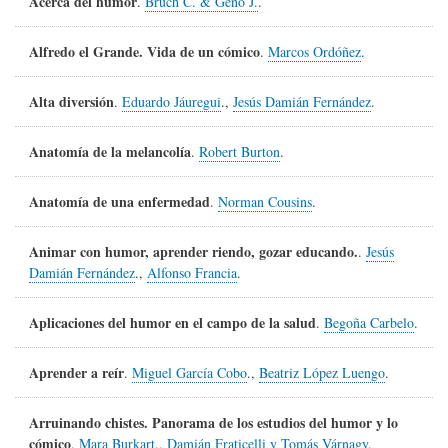
Acerca del humor
.
Brüch C. & Geno J.
.
Alfredo el Grande. Vida de un cómico
.
Marcos Ordóñez
.
Alta diversión
.
Eduardo Jáuregui
.,
Jesús Damián Fernández
.
Anatomía de la melancolía
.
Robert Burton
.
Anatomía de una enfermedad
.
Norman Cousins
.
Animar con humor, aprender riendo, gozar educando.
.
Jesús
Damián Fernández
.,
Alfonso Francia
.
Aplicaciones del humor en el campo de la salud
.
Begoña Carbelo
.
Aprender a reír
.
Miguel García Cobo
.,
Beatriz López Luengo
.
Arruinando chistes. Panorama de los estudios del humor y lo
cómico
.
Mara Burkart
.,
Damián Fraticelli y Tomás Várnagy
.