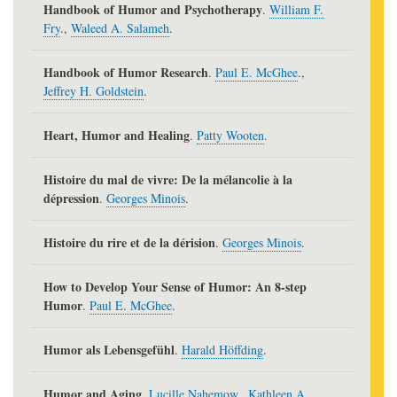
Handbook of Humor and Psychotherapy
.
William F.
Fry
.,
Waleed A. Salameh
.
Handbook of Humor Research
.
Paul E. McGhee
.,
Jeffrey H. Goldstein
.
Heart, Humor and Healing
.
Patty Wooten
.
Histoire du mal de vivre: De la mélancolie à la
dépression
.
Georges Minois
.
Histoire du rire et de la dérision
.
Georges Minois
.
How to Develop Your Sense of Humor: An 8-step
Humor
.
Paul E. McGhee
.
Humor als Lebensgefühl
.
Harald Höffding
.
Humor and Aging
.
Lucille Nahemow
.,
Kathleen A.