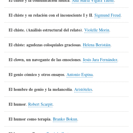
El chiste y la comunicación lúdica
.
Ana María Vigara Tauste
.
El chiste y su relación con el inconsciente I y II
.
Sigmund Freud
.
El chiste. (Análisis estructural del relato)
.
Violelle Morin
.
El chiste: agudezas coloquiales graciosas
.
Helena Beristáin
.
El clown, un navegante de las emociones
.
Jesús Jara Fernández
.
El genio cómico y otros ensayos
.
Antonio Espina
.
El hombre de genio y la melancolía
.
Aristóteles
.
El humor
.
Robert Scarpit
.
El humor como terapia
.
Branko Bokun
.