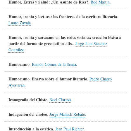
Humor, Estrés y Salud: ¿Un Asunto de Risa?
.
Rod Martin
.
Humor, ironía y lectura: las fronteras de la escritura literaria
.
Lauro Zavala
.
Humor, ironía y sarcasmo en las redes sociales: creación léxica a
partir del formante grecolatino -itis.
.
Jorge Juan Sánchez
González
.
Humorismo
.
Ramón Gómez de la Serna
.
Humorismo. Ensayo sobre el humor literario
.
Pedro Charro
Ayestarán
.
Iconografia del Chiste
.
Noel Clarasó
.
Indagación del choteo
.
Jorge Mañach Robato
.
Introducción a la estética
.
Jean Paul Richter
.