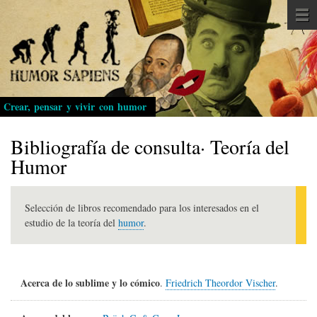
Pasar
al
contenido
principal
Crear, pensar y vivir con humor
Bibliografía de consulta· Teoría del
Humor
Selección de libros recomendado para los interesados en el
estudio de la teoría del
humor
.
Acerca de lo sublime y lo cómico
.
Friedrich Theordor Vischer
.