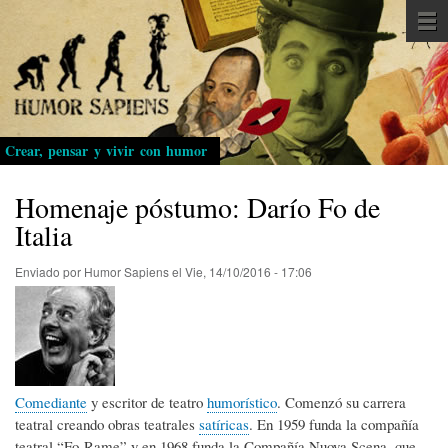
Pasar
al
contenido
principal
Crear, pensar y vivir con humor
Homenaje póstumo: Darío Fo de
Italia
Enviado por
Humor Sapiens
el
Vie, 14/10/2016 - 17:06
Comediante
y escritor de teatro
humorístico
. Comenzó su carrera
teatral creando obras teatrales
satíricas
. En 1959 funda la compañía
teatral “Fo-Rame” y en 1968 funda la Compañía Nuova Scena, que