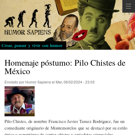
Pasar
al
contenido
principal
Crear, pensar y vivir con humor
Homenaje póstumo: Pilo Chistes de
México
Enviado por
Humor Sapiens
el
Mar, 06/02/2024 - 23:03
Pilo Chistes, de nombre Francisco Javier Tamez Rodríguez, fue un
comediante originario de Montemorelos que se destacó por su estilo
único y espontáneo de contar chistes y anécdotas vivenciales.