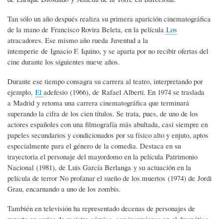
Tan sólo un año después realiza su primera aparición cinematográfica
de la mano de Francisco Rovira Beleta, en la película
Los
atracadores. Ese mismo año rueda Juventud a la
intemperie de Ignacio F. Iquino, y se aparta por no recibir ofertas del
cine durante los siguientes nueve años.
Durante ese tiempo consagra su carrera al teatro, interpretando por
ejemplo,
El
adefesio (1966), de Rafael Alberti. En 1974 se traslada
a Madrid y retoma una carrera cinematográfica que terminará
superando la cifra de los cien títulos. Se trata, pues, de uno de los
actores españoles con una filmografía más abultada, casi siempre en
papeles secundarios y condicionados por su físico alto y enjuto, aptos
especialmente para el género de la comedia. Destaca en su
trayectoria el personaje del mayordomo en la película Patrimonio
Nacional (1981), de Luis García Berlanga y su actuación en la
película de terror No profanar el sueño de los muertos (1974) de Jordi
Grau, encarnando a uno de los zombis.
También en televisión ha representado decenas de personajes de
reparto en series de registro cómico, con incursiones en el dramático,