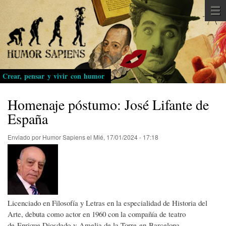
Pasar
al
contenido
principal
Crear, pensar y vivir con humor
Homenaje póstumo: José Lifante de
España
Enviado por
Humor Sapiens
el
Mié, 17/01/2024 - 17:18
Licenciado en Filosofía y Letras en la especialidad de Historia del
Arte, debuta como actor en 1960 con la compañía de teatro
de Enrique Diosdado y Amelia de la Torre en Barcelona.