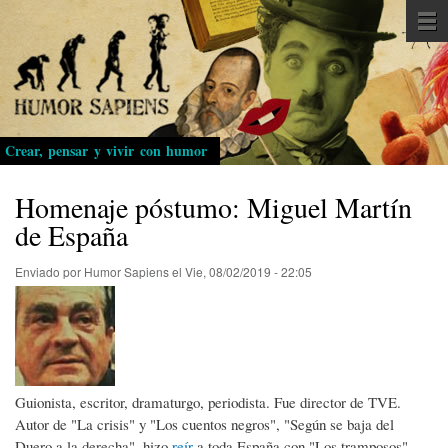
Pasar
al
contenido
principal
Crear, pensar y vivir con humor
Homenaje póstumo: Miguel Martín
de España
Enviado por
Humor Sapiens
el
Vie, 08/02/2019 - 22:05
Guionista, escritor, dramaturgo, periodista. Fue director de TVE.
Autor de "La crisis" y "Los cuentos negros", "Según se baja del
Duero a la derecha", hizo
reír
a toda España con "Los tramposos",