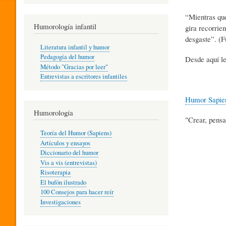
R
“Mientras que
Humorología infantil
gira recorrie
desgaste”. (F
A
Literatura infantil y humor
Pedagogía del humor
Desde aquí le
Método "Gracias por leer"
I
Entrevistas a escritores infantiles
Humor Sapie
N
Humorología
"Crear, pensa
Teoría del Humor (Sapiens)
F
Artículos y ensayos
Diccionario del humor
Vis a vis (entrevistas)
A
Risoterapia
El bufón ilustrado
100 Consejos para hacer reír
Investigaciones
N