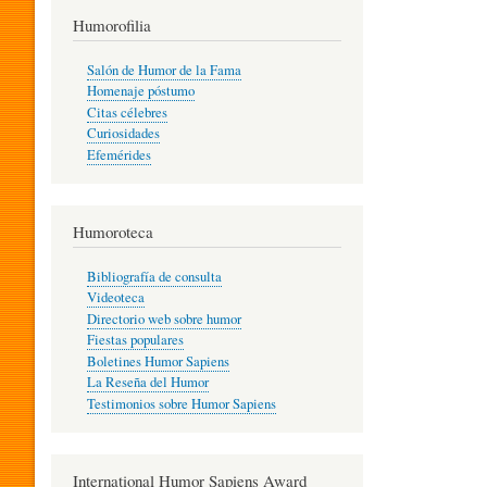
T
Humorofilia
Salón de Humor de la Fama
Homenaje póstumo
I
Citas célebres
Curiosidades
Efemérides
L
Humoroteca
Y
Bibliografía de consulta
Videoteca
H
Directorio web sobre humor
Fiestas populares
Boletines Humor Sapiens
U
La Reseña del Humor
Testimonios sobre Humor Sapiens
M
International Humor Sapiens Award