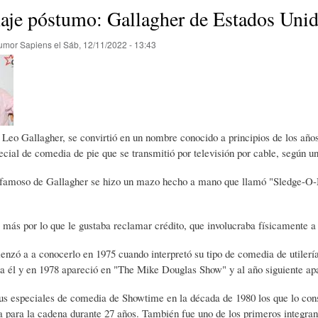
E
P
E
je póstumo: Gallagher de Estados Uni
umor Sapiens
el
Sáb, 12/11/2022 - 13:43
O
I
L
R
N
Í
eo Gallagher, se convirtió en un nombre conocido a principios de los años
Í
I
C
ecial de comedia de pie que se transmitió por televisión por cable, según 
famoso de Gallagher se hizo un mazo hecho a mano que llamó "Sledge-O-Mat
A
Ó
U
 más por lo que le gustaba reclamar crédito, que involucraba físicamente a
D
N
L
nzó a a conocerlo en 1975 cuando interpretó su tipo de comedia de utiler
a él y en 1978 apareció en "The Mike Douglas Show" y al año siguiente ap
E
Y
A
us especiales de comedia de Showtime en la década de 1980 los que lo cons
a para la cadena durante 27 años. También fue uno de los primeros integ