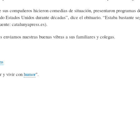
L
A
S
 sus compañeros hicieron comedias de situación, presentaron programas de
ndo Estados Unidos durante décadas”, dice el obituario. “Estaba bastante se
uente: catalunyapress.es).
H
C
D
s enviamos nuestras buenas vibras a sus familiares y colegas.
U
T
E
ns
M
U
H
r y vivir con
humor
".
O
A
U
R
L
M
(
I
O