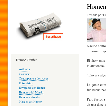
I
Homena
Enviado por
H
T
E
Nacido como L
R
el primer esp
Humor Gráfico
El show más 
A
la audiencia.
Artículos
Concursos
“Eso era algo
T
Contrapunto a dos voces
Entrevistas
La gente come
Envejecer con Humor
fue buena par
Humores del Mundo
U
Humores visuales
Pero fueron s
Museos del Humor
de una docen