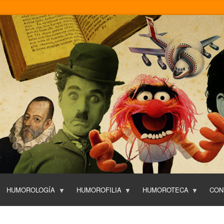
Pasar
al
contenido
principal
HUMOROLOGÍA
HUMOROFILIA
HUMOROTECA
CON
T
O
P