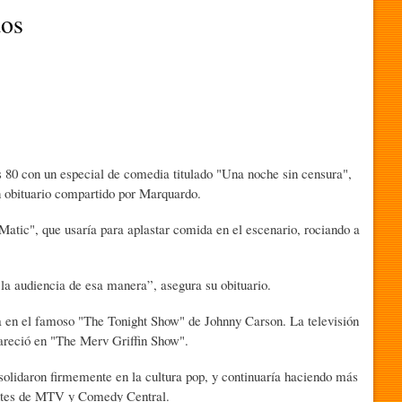
dos
 80 con un especial de comedia titulado "Una noche sin censura",
un obituario compartido por Marquardo.
ic", que usaría para aplastar comida en el escenario, rociando a
 la audiencia de esa manera”, asegura su obituario.
ía en el famoso "The Tonight Show" de Johnny Carson. La televisión
areció en "The Merv Griffin Show".
olidaron firmemente en la cultura pop, y continuaría haciendo más
rantes de MTV y Comedy Central.