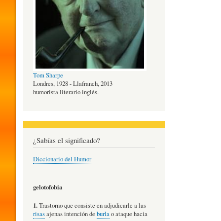
O
G
Tom Sharpe
Í
Londres, 1928 - Llafranch, 2013
humorista literario inglés.
A
¿Sabías el significado?
D
Diccionario del Humor
E
gelotofobia
1.
Trastorno que consiste en adjudicarle a las
L
risas
ajenas intención de
burla
o ataque hacia