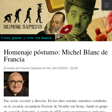
Pasar
al
contenido
principal
Crear, pensar y vivir con humor
Homenaje póstumo: Michel Blanc de
Francia
Enviado por
Humor Sapiens
el
Vie, 04/10/2024 - 22:20
Fue actor, escritor y director. En los años setenta, mientras estudiaba
en la escuela secundaria Pasteur de Neuilly-sur-Seine, fundó el grupo
de comedia Splendid. A partir de 1975 actuó en numerosas películas