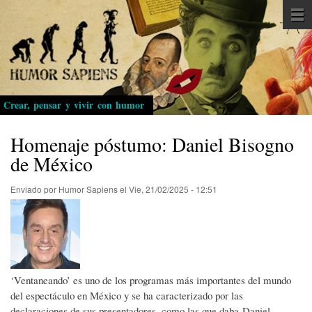
Pasar
al
contenido
principal
Crear, pensar y vivir con humor
Homenaje póstumo: Daniel Bisogno
de México
Enviado por
Humor Sapiens
el
Vie, 21/02/2025 - 12:51
‘Ventaneando’ es uno de los programas más importantes del mundo
del espectáculo en México y se ha caracterizado por las
declaraciones de sus presentadores, como las que daba Daniel