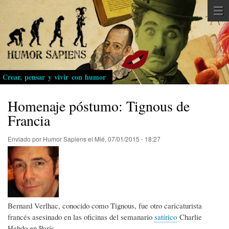
Pasar
al
contenido
principal
Crear, pensar y vivir con humor
Homenaje póstumo: Tignous de
Francia
Enviado por
Humor Sapiens
el
Mié, 07/01/2015 - 18:27
Bernard Verlhac, conocido como Tignous, ​fue otro caricaturista
francés asesinado en las oficinas del semanario
satírico
Charlie
Hebdo en París.