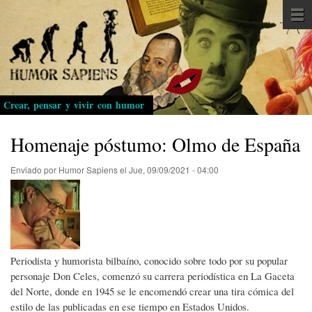
Pasar
al
contenido
principal
Crear, pensar y vivir con humor
Homenaje póstumo: Olmo de España
Enviado por
Humor Sapiens
el
Jue, 09/09/2021 - 04:00
Periodista y humorista bilbaíno, conocido sobre todo por su popular
personaje Don Celes, comenzó su carrera periodística en La Gaceta
del Norte, donde en 1945 se le encomendó crear una tira cómica del
estilo de las publicadas en ese tiempo en Estados Unidos.