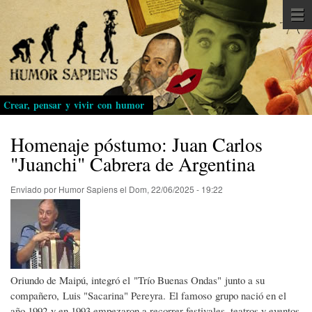
Pasar
al
contenido
principal
Crear, pensar y vivir con humor
Homenaje póstumo: Juan Carlos
"Juanchi" Cabrera de Argentina
Enviado por
Humor Sapiens
el
Dom, 22/06/2025 - 19:22
Oriundo de Maipú, integró el "Trío Buenas Ondas" junto a su
compañero, Luis "Sacarina" Pereyra. El famoso grupo nació en el
año 1992 y en 1993 empezaron a recorrer festivales, teatros y eventos