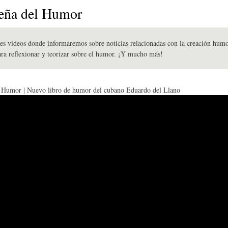
E
P
E
eña del Humor
O
I
L
es videos donde informaremos sobre noticias relacionadas con la creación humo
ara reflexionar y teorizar sobre el humor. ¡Y mucho más!
R
N
Í
 Humor | Nuevo libro de humor del cubano Eduardo del Llano
Í
I
C
A
Ó
U
D
N
L
E
Y
A