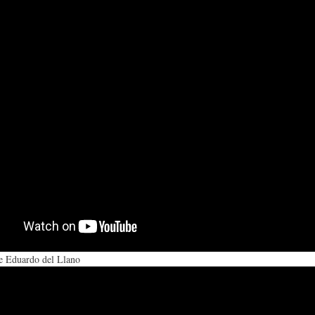
S
D
R
A
A
B
P
D
I
I
S
B
E
A
L
N
L
I
e Eduardo del Llano
S
Ó
O