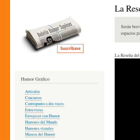
I
La Res
T
Serán brev
espacios p
E
La Reseña del
R
Humor Gráfico
A
Artículos
Concursos
T
Contrapunto a dos voces
Entrevistas
Envejecer con Humor
Humores del Mundo
U
Humores visuales
Museos del Humor