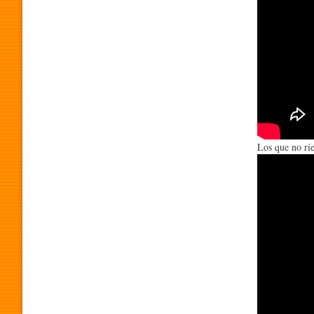
O
G
R
Los que no rí
A
M
A
P