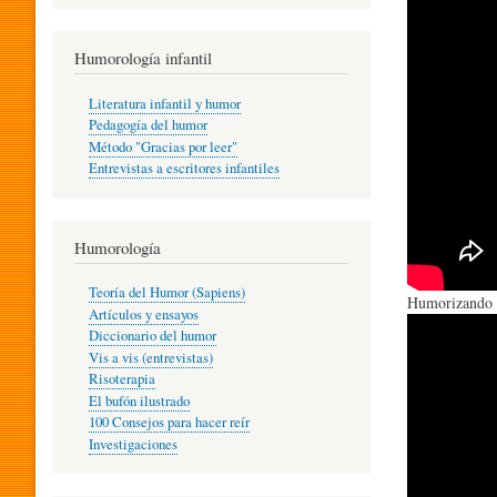
R
Humorología infantil
A
Literatura infantil y humor
Pedagogía del humor
Método "Gracias por leer"
I
Entrevistas a escritores infantiles
N
Humorología
Teoría del Humor (Sapiens)
Humorizando 
F
Artículos y ensayos
Diccionario del humor
Vis a vis (entrevistas)
A
Risoterapia
El bufón ilustrado
100 Consejos para hacer reír
Investigaciones
N