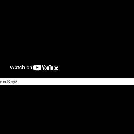
L
A
S
H
C
D
U
T
E
M
U
H
con Bergé
O
A
U
R
L
M
(
I
O