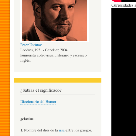
Curiosidades s
O
G
Peter Ustinov
Í
Londres, 1921 - Genolier, 2004
humorista audiovisual, literario y escénico
inglés.
A
D
¿Sabías el significado?
Diccionario del Humor
E
gelasius
L
1.
Nombre del dios de la
risa
entre los griegos.