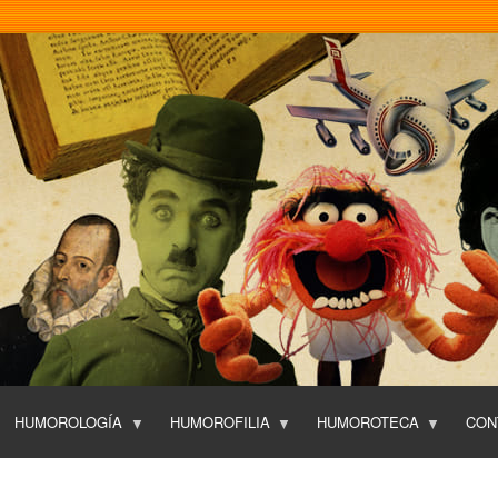
Pasar
al
contenido
principal
HUMOROLOGÍA
HUMOROFILIA
HUMOROTECA
CON
T
O
P