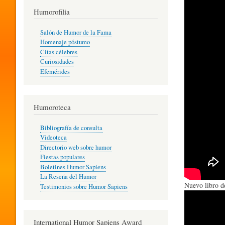
T
Humorofilia
Salón de Humor de la Fama
Homenaje póstumo
I
Citas célebres
Curiosidades
Efemérides
L
Humoroteca
Y
Bibliografía de consulta
Videoteca
H
Directorio web sobre humor
Fiestas populares
Boletines Humor Sapiens
U
La Reseña del Humor
Nuevo libro d
Testimonios sobre Humor Sapiens
M
International Humor Sapiens Award