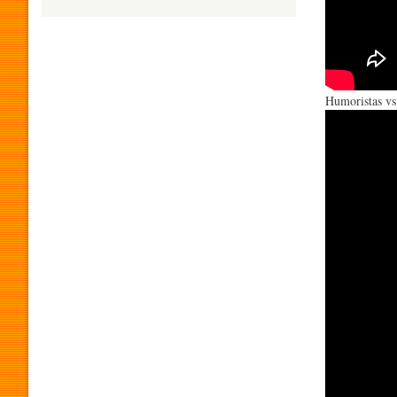
H
U
Humoristas vs
M
O
R
P
R