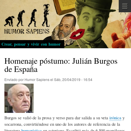
Pasar
al
contenido
principal
Crear, pensar y vivir con humor
Homenaje póstumo: Julián Burgos
de España
Enviado por
Humor Sapiens
el
Sáb, 20/04/2019 - 16:54
Burgos se valió de la prosa y verso para dar salida a su veta
irónica
y
socarrona, convirtiéndose en uno de los autores de referencia de la
literatura
humorística
en asturiano. Escribió más de 6.500 monólogos,