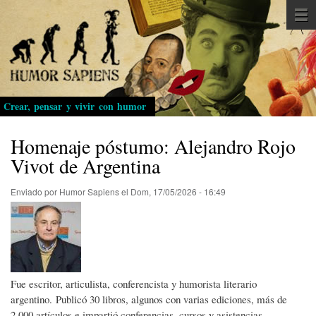
Pasar
al
contenido
principal
Crear, pensar y vivir con humor
Homenaje póstumo: Alejandro Rojo
Vivot de Argentina
Enviado por
Humor Sapiens
el
Dom, 17/05/2026 - 16:49
Fue escritor, articulista, conferencista y humorista literario
argentino. Publicó 30 libros, algunos con varias ediciones, más de
2.000 artículos e impartió conferencias, cursos y asistencias