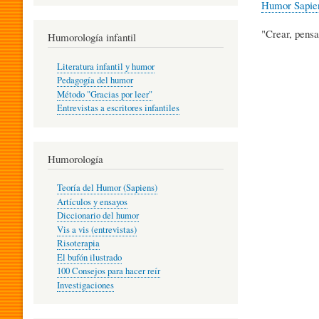
Humor Sapie
R
"Crear, pensa
Humorología infantil
A
Literatura infantil y humor
Pedagogía del humor
Método "Gracias por leer"
I
Entrevistas a escritores infantiles
N
Humorología
Teoría del Humor (Sapiens)
F
Artículos y ensayos
Diccionario del humor
Vis a vis (entrevistas)
A
Risoterapia
El bufón ilustrado
100 Consejos para hacer reír
Investigaciones
N