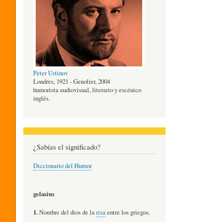
O
G
Peter Ustinov
Í
Londres, 1921 - Genolier, 2004
humorista audiovisual, literario y escénico
inglés.
A
D
¿Sabías el significado?
Diccionario del Humor
E
gelasius
L
1.
Nombre del dios de la
risa
entre los griegos.