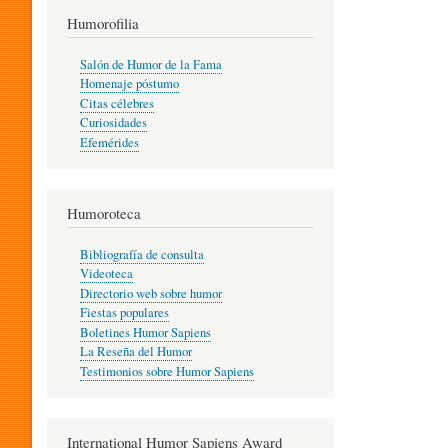
T
Humorofilia
Salón de Humor de la Fama
Homenaje póstumo
I
Citas célebres
Curiosidades
Efemérides
L
Humoroteca
Y
Bibliografía de consulta
Videoteca
H
Directorio web sobre humor
Fiestas populares
Boletines Humor Sapiens
U
La Reseña del Humor
Testimonios sobre Humor Sapiens
M
International Humor Sapiens Award