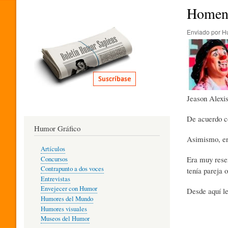
I
Homena
Enviado por
H
T
E
Jeason Alexis
R
De acuerdo co
Humor Gráfico
A
Asimismo, era
Artículos
Era muy reser
Concursos
T
Contrapunto a dos voces
tenía pareja o
Entrevistas
Envejecer con Humor
Desde aquí le
Humores del Mundo
U
Humores visuales
Museos del Humor