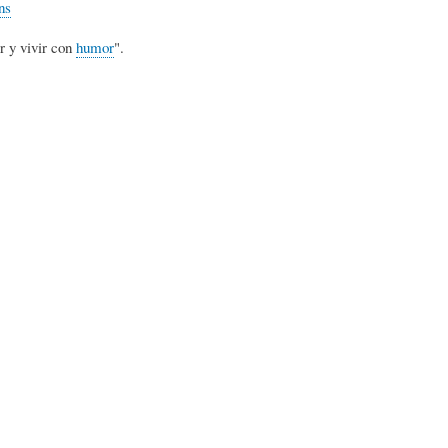
ns
L
A
S
r y vivir con
humor
".
H
C
D
U
T
E
M
U
H
O
A
U
R
L
M
(
I
O