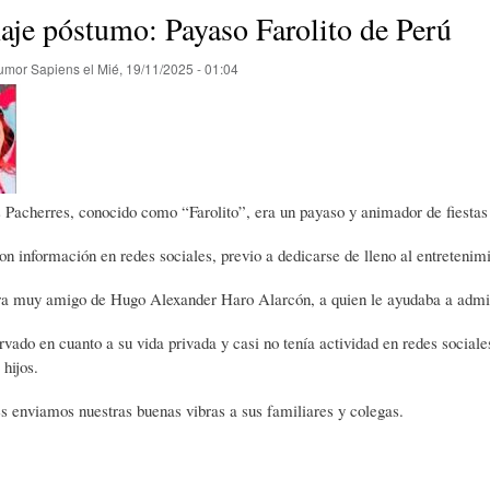
E
P
E
je póstumo: Payaso Farolito de Perú
umor Sapiens
el
Mié, 19/11/2025 - 01:04
O
I
L
R
N
Í
 Pacherres, conocido como “Farolito”, era un payaso y animador de fiestas
Í
I
C
n información en redes sociales, previo a dedicarse de lleno al entretenim
A
Ó
U
 muy amigo de Hugo Alexander Haro Alarcón, a quien le ayudaba a administ
vado en cuanto a su vida privada y casi no tenía actividad en redes socia
D
N
L
 hijos.
s enviamos nuestras buenas vibras a sus familiares y colegas.
E
Y
A