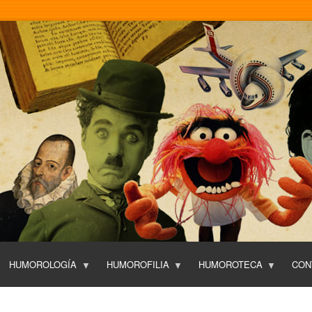
Pasar
al
contenido
principal
HUMOROLOGÍA
HUMOROFILIA
HUMOROTECA
CON
T
O
P