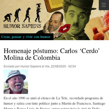
Pasar
al
contenido
principal
Crear, pensar y vivir con humor
Homenaje póstumo: Carlos ‘Cerdo’
Molina de Colombia
Enviado por
Humor Sapiens
el
Vie, 22/08/2025 - 02:54
En el año 1990 se unió al elenco de La Tele, recordado programa de
humor y sátira con tinte político junto a Martín de Francisco, Santiago
Moure y Banca Ligia de Franco, quien estuvo bajo la piel de Doña