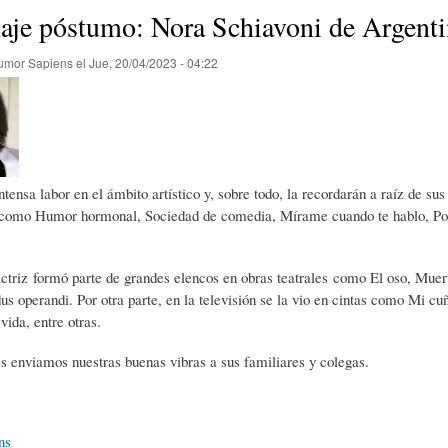
E
P
E
je póstumo: Nora Schiavoni de Argenti
umor Sapiens
el
Jue, 20/04/2023 - 04:22
O
I
L
R
N
Í
ntensa labor en el ámbito artístico y, sobre todo, la recordarán a raíz de su
Í
I
C
s como Humor hormonal, Sociedad de comedia, Mírame cuando te hablo, Poke
A
Ó
U
actriz formó parte de grandes elencos en obras teatrales como El oso, Mu
us operandi. Por otra parte, en la televisión se la vio en cintas como Mi c
vida, entre otras.
D
N
L
s enviamos nuestras buenas vibras a sus familiares y colegas.
E
Y
A
ns