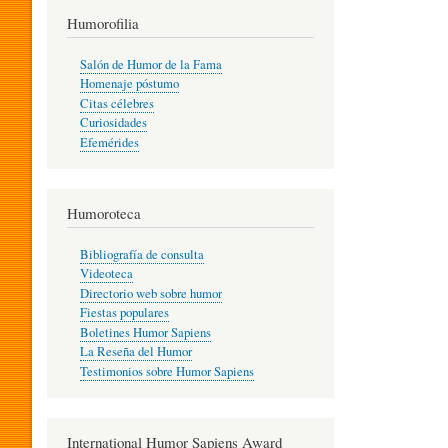
T
Humorofilia
Salón de Humor de la Fama
Homenaje póstumo
I
Citas célebres
Curiosidades
Efemérides
L
Humoroteca
Y
Bibliografía de consulta
Videoteca
H
Directorio web sobre humor
Fiestas populares
Boletines Humor Sapiens
U
La Reseña del Humor
Testimonios sobre Humor Sapiens
M
International Humor Sapiens Award