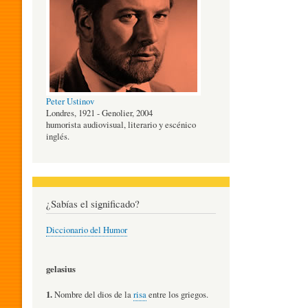
O
G
Peter Ustinov
Í
Londres, 1921 - Genolier, 2004
humorista audiovisual, literario y escénico
inglés.
A
D
¿Sabías el significado?
Diccionario del Humor
E
gelasius
L
1.
Nombre del dios de la
risa
entre los griegos.