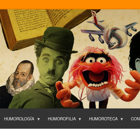
Pasar
al
contenido
principal
HUMOROLOGÍA
HUMOROFILIA
HUMOROTECA
CON
T
O
P