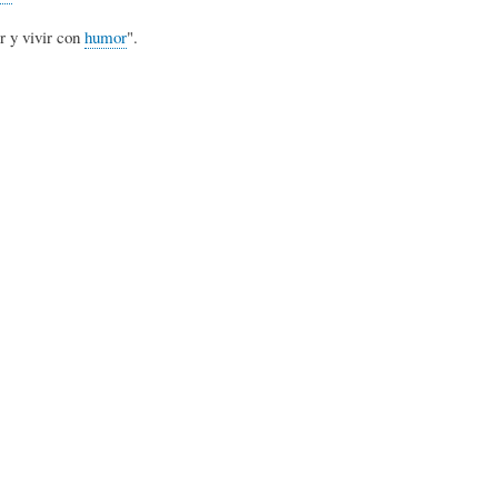
L
A
S
r y vivir con
humor
".
H
C
D
U
T
E
M
U
H
O
A
U
R
L
M
(
I
O