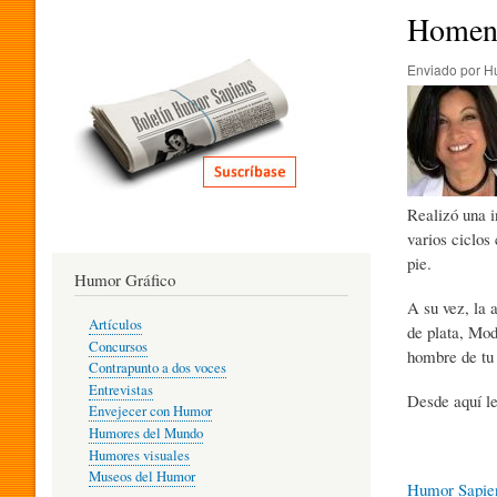
I
Homena
Enviado por
H
T
E
Realizó una i
R
varios ciclo
pie.
Humor Gráfico
A
A su vez, la 
Artículos
de plata, Mod
Concursos
hombre de tu 
T
Contrapunto a dos voces
Entrevistas
Desde aquí le
Envejecer con Humor
Humores del Mundo
U
Humores visuales
Museos del Humor
Humor Sapie