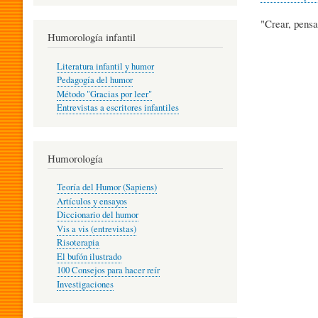
R
"Crear, pensa
Humorología infantil
A
Literatura infantil y humor
Pedagogía del humor
Método "Gracias por leer"
I
Entrevistas a escritores infantiles
N
Humorología
Teoría del Humor (Sapiens)
F
Artículos y ensayos
Diccionario del humor
Vis a vis (entrevistas)
A
Risoterapia
El bufón ilustrado
100 Consejos para hacer reír
Investigaciones
N