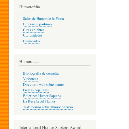
T
Humorofilia
Salón de Humor de la Fama
Homenaje póstumo
I
Citas célebres
Curiosidades
Efemérides
L
Humoroteca
Y
Bibliografía de consulta
Videoteca
H
Directorio web sobre humor
Fiestas populares
Boletines Humor Sapiens
U
La Reseña del Humor
Testimonios sobre Humor Sapiens
M
International Humor Sapiens Award