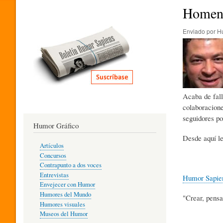
I
Homena
Enviado por
H
T
E
Acaba de fall
R
colaboracion
seguidores po
Humor Gráfico
A
Desde aquí le
Artículos
Concursos
T
Contrapunto a dos voces
Entrevistas
Humor Sapie
Envejecer con Humor
Humores del Mundo
"Crear, pensa
U
Humores visuales
Museos del Humor