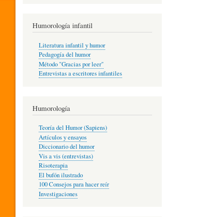
R
Humorología infantil
A
Literatura infantil y humor
Pedagogía del humor
Método "Gracias por leer"
I
Entrevistas a escritores infantiles
N
Humorología
Teoría del Humor (Sapiens)
F
Artículos y ensayos
Diccionario del humor
Vis a vis (entrevistas)
A
Risoterapia
El bufón ilustrado
100 Consejos para hacer reír
Investigaciones
N