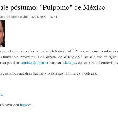
E
P
E
je póstumo: "Pulpomo" de México
umor Sapiens
el
Jue, 16/01/2020 - 16:41
O
I
L
R
N
Í
ecer el actor y locutor de radio y televisión «El Pulpomo», cuyo nombre e
Í
I
C
es tanto en el programa "La Corneta" de W Radio y "Los 40", con en "Qué 
r su peculiar
sentido del humor
para sus
sketches
como para las entrevistas
A
Ó
U
s enviamos nuestras buenas vibras a sus familiares y colegas.
D
N
L
ns
r y vivir con
humor
".
E
Y
A