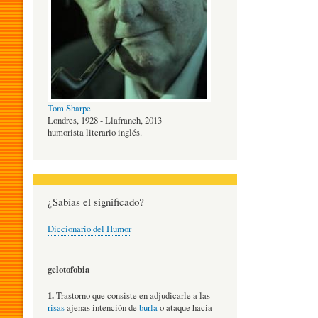
O
G
Tom Sharpe
Í
Londres, 1928 - Llafranch, 2013
humorista literario inglés.
A
¿Sabías el significado?
D
Diccionario del Humor
E
gelotofobia
1.
Trastorno que consiste en adjudicarle a las
L
risas
ajenas intención de
burla
o ataque hacia