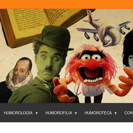
Pasar
al
contenido
principal
HUMOROLOGÍA
HUMOROFILIA
HUMOROTECA
CON
T
O
P