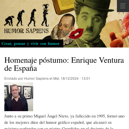
Pasar
al
contenido
principal
Crear, pensar y vivir con humor
Homenaje póstumo: Enrique Ventura
de España
Enviado por
Humor Sapiens
el
Mié, 18/12/2024 - 13:01
Junto a su primo Miguel Àngel Nieto, ya fallecido en 1995, formó uno
de los mejores dúos del humor gráfico español, que alcanzó su
máximo esplendor con su página Grouñidos en el desierto de la