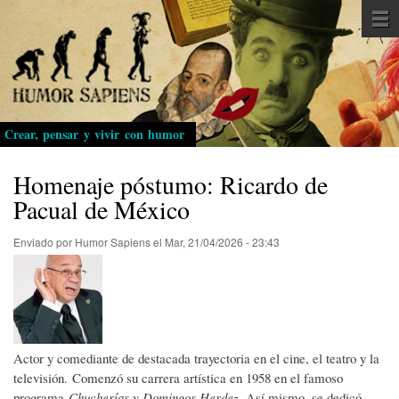
Pasar
al
contenido
principal
Crear, pensar y vivir con humor
Homenaje póstumo: Ricardo de
Pacual de México
Enviado por
Humor Sapiens
el
Mar, 21/04/2026 - 23:43
Actor y comediante de destacada trayectoria en el cine, el teatro y la
televisión. Comenzó su carrera artística en 1958 en el famoso
programa
Chucherías y Domingos Herdez
. Así mismo, se dedicó