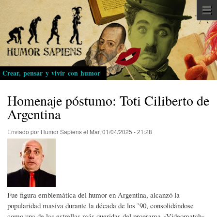
Pasar
al
contenido
principal
Crear, pensar y vivir con humor
Homenaje póstumo: Toti Ciliberto de
Argentina
Enviado por
Humor Sapiens
el
Mar, 01/04/2025 - 21:28
Fue figura emblemática del humor en Argentina, alcanzó la
popularidad masiva durante la década de los ’90, consolidándose
como una de las estrellas más queridas del programa «Videomatch»,