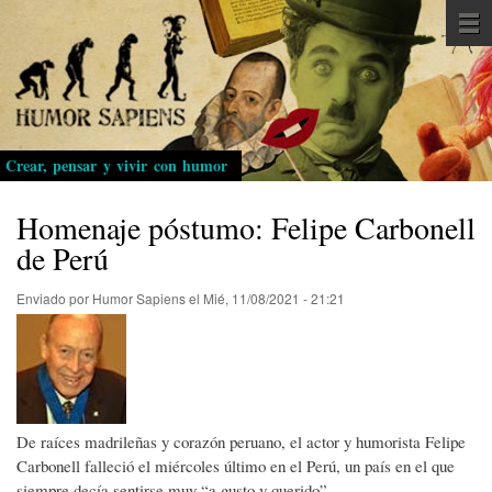
Pasar
al
contenido
principal
Crear, pensar y vivir con humor
Homenaje póstumo: Felipe Carbonell
de Perú
Enviado por
Humor Sapiens
el
Mié, 11/08/2021 - 21:21
De raíces madrileñas y corazón peruano, el actor y humorista Felipe
Carbonell falleció el miércoles último en el Perú, un país en el que
siempre decía sentirse muy “a gusto y querido”.