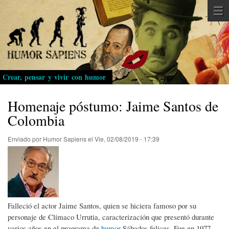
Pasar
al
contenido
principal
Crear, pensar y vivir con humor
Homenaje póstumo: Jaime Santos de
Colombia
Enviado por
Humor Sapiens
el
Vie, 02/08/2019 - 17:39
Falleció el actor Jaime Santos, quien se hiciera famoso por su
personaje de Clímaco Urrutia, caracterización que presentó durante
varios años en el programa de
humor
Sábados felices. Fue en 1977