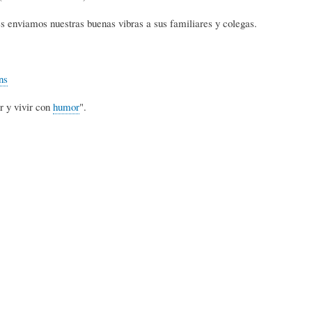
L
A
S
s enviamos nuestras buenas vibras a sus familiares y colegas.
H
C
D
ns
U
T
E
r y vivir con
humor
".
M
U
H
O
A
U
R
L
M
(
I
O