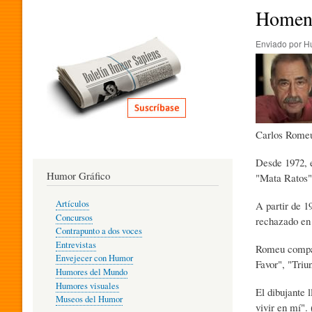
I
Homena
Enviado por
H
T
E
Carlos Romeu 
R
Desde 1972, e
Humor Gráfico
"Mata Ratos"
A
Artículos
A partir de 1
Concursos
rechazado en 
T
Contrapunto a dos voces
Entrevistas
Romeu compagi
Envejecer con Humor
Favor", "Triu
Humores del Mundo
U
Humores visuales
El dibujante 
Museos del Humor
vivir en mí".