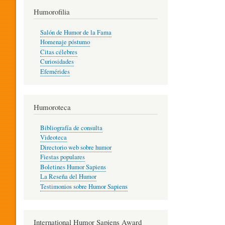
T
Humorofilia
Salón de Humor de la Fama
Homenaje póstumo
I
Citas célebres
Curiosidades
Efemérides
L
Humoroteca
Y
Bibliografía de consulta
Videoteca
H
Directorio web sobre humor
Fiestas populares
Boletines Humor Sapiens
U
La Reseña del Humor
Testimonios sobre Humor Sapiens
M
International Humor Sapiens Award