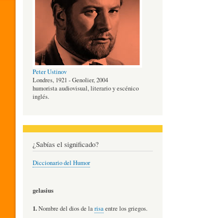
O
G
Peter Ustinov
Í
Londres, 1921 - Genolier, 2004
humorista audiovisual, literario y escénico
inglés.
A
D
¿Sabías el significado?
Diccionario del Humor
E
gelasius
L
1.
Nombre del dios de la
risa
entre los griegos.