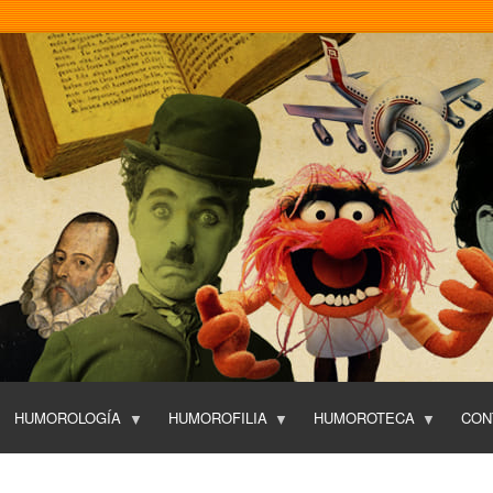
Pasar
al
contenido
principal
HUMOROLOGÍA
HUMOROFILIA
HUMOROTECA
CON
T
O
P