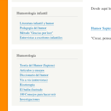
R
Desde aquí le
Humorología infantil
A
Literatura infantil y humor
Humor Sapie
Pedagogía del humor
Método "Gracias por leer"
I
"Crear, pensa
Entrevistas a escritores infantiles
N
Humorología
Teoría del Humor (Sapiens)
F
Artículos y ensayos
Diccionario del humor
Vis a vis (entrevistas)
A
Risoterapia
El bufón ilustrado
100 Consejos para hacer reír
Investigaciones
N