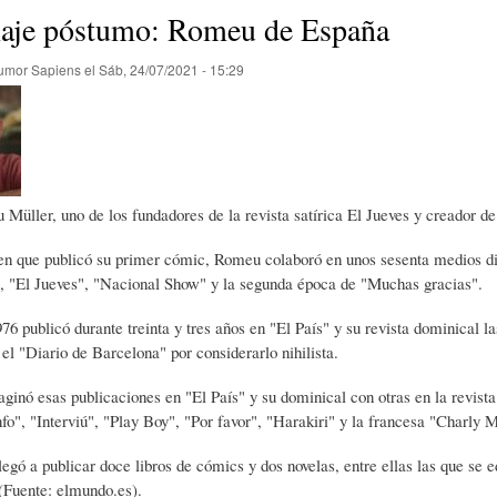
E
P
E
je póstumo: Romeu de España
umor Sapiens
el
Sáb, 24/07/2021 - 15:29
O
I
L
R
N
Í
Müller, uno de los fundadores de la revista satírica El Jueves y creador de
Í
I
C
n que publicó su primer cómic, Romeu colaboró en unos sesenta medios dif
, "El Jueves", "Nacional Show" y la segunda época de "Muchas gracias".
A
Ó
U
976 publicó durante treinta y tres años en "El País" y su revista dominical 
el "Diario de Barcelona" por considerarlo nihilista.
D
N
L
nó esas publicaciones en "El País" y su dominical con otras en la revista
nfo", "Interviú", "Play Boy", "Por favor", "Harakiri" y la francesa "Charly 
E
Y
A
llegó a publicar doce libros de cómics y dos novelas, entre ellas las que se e
 (Fuente: elmundo.es).