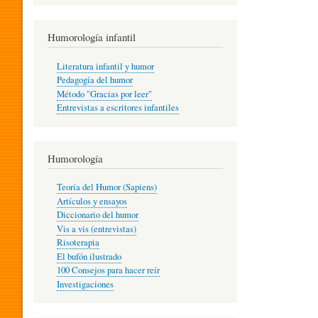
R
Humorología infantil
A
Literatura infantil y humor
Pedagogía del humor
Método "Gracias por leer"
I
Entrevistas a escritores infantiles
N
Humorología
Teoría del Humor (Sapiens)
F
Artículos y ensayos
Diccionario del humor
Vis a vis (entrevistas)
A
Risoterapia
El bufón ilustrado
100 Consejos para hacer reír
Investigaciones
N