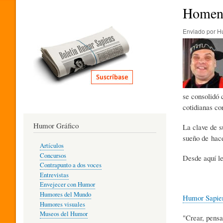
I
Homena
Enviado por
H
T
E
se consolidó 
R
cotidianas co
Humor Gráfico
La clave de s
A
sueño de hace
Artículos
Concursos
Desde aquí le
T
Contrapunto a dos voces
Entrevistas
Envejecer con Humor
Humores del Mundo
Humor Sapie
U
Humores visuales
Museos del Humor
"Crear, pensa