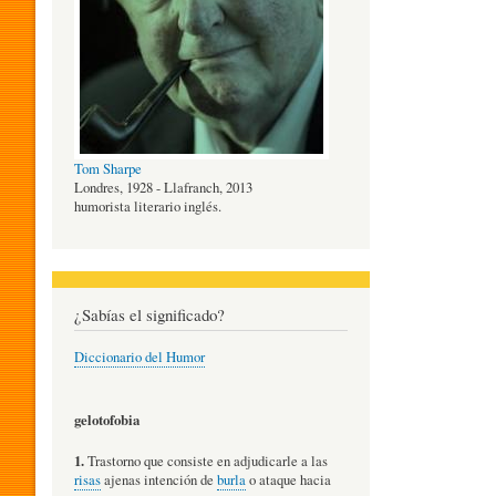
O
G
Tom Sharpe
Í
Londres, 1928 - Llafranch, 2013
humorista literario inglés.
A
¿Sabías el significado?
D
Diccionario del Humor
E
gelotofobia
1.
Trastorno que consiste en adjudicarle a las
L
risas
ajenas intención de
burla
o ataque hacia