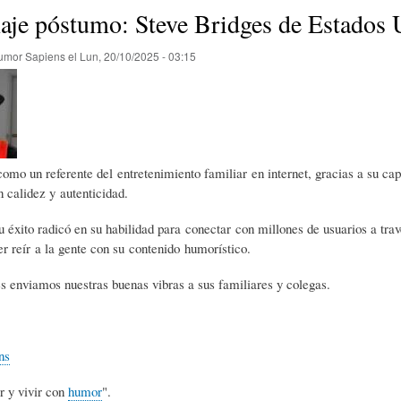
E
P
E
je póstumo: Steve Bridges de Estados 
umor Sapiens
el
Lun, 20/10/2025 - 03:15
O
I
L
R
N
Í
como un referente del entretenimiento familiar en internet, gracias a su c
Í
I
C
n calidez y autenticidad.
u éxito radicó en su habilidad para conectar con millones de usuarios a tra
A
Ó
U
r reír a la gente con su contenido humorístico.
s enviamos nuestras buenas vibras a sus familiares y colegas.
D
N
L
ns
E
Y
A
r y vivir con
humor
".