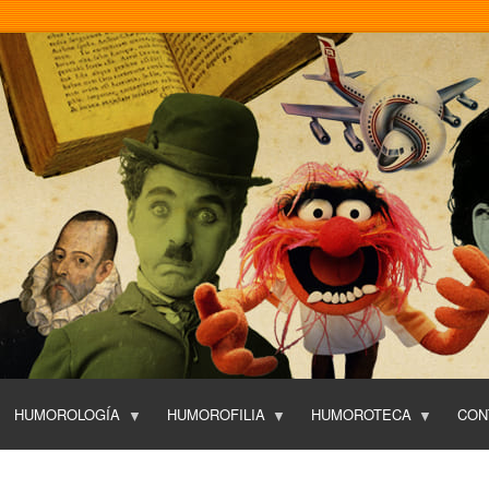
Pasar
al
contenido
principal
HUMOROLOGÍA
HUMOROFILIA
HUMOROTECA
CON
T
O
P