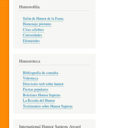
T
Humorofilia
Salón de Humor de la Fama
Homenaje póstumo
I
Citas célebres
Curiosidades
Efemérides
L
Humoroteca
Y
Bibliografía de consulta
Videoteca
H
Directorio web sobre humor
Fiestas populares
Boletines Humor Sapiens
U
La Reseña del Humor
Testimonios sobre Humor Sapiens
M
International Humor Sapiens Award