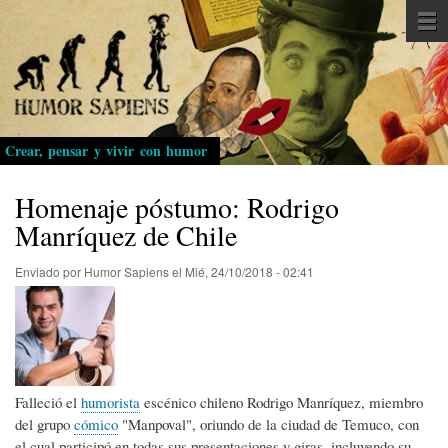
Pasar
al
contenido
principal
Crear, pensar y vivir con humor
Homenaje póstumo: Rodrigo
Manríquez de Chile
Enviado por
Humor Sapiens
el
Mié, 24/10/2018 - 02:41
Falleció el
humorista
escénico chileno Rodrigo Manríquez, miembro
del grupo
cómico
"Manpoval", oriundo de la ciudad de Temuco, con
el cual participó en todas sus presentaciones y giras, incluyendo su