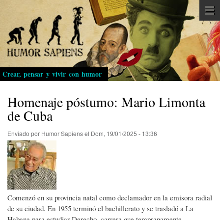
Pasar
al
contenido
principal
Crear, pensar y vivir con humor
Homenaje póstumo: Mario Limonta
de Cuba
Enviado por
Humor Sapiens
el
Dom, 19/01/2025 - 13:36
Comenzó en su provincia natal como declamador en la emisora radial
de su ciudad. En 1955 terminó el bachillerato y se trasladó a La
Habana para estudiar Derecho, carrera que tempranamente