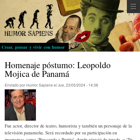
Pasar
al
contenido
principal
Crear, pensar y vivir con humor
Homenaje póstumo: Leopoldo
Mojica de Panamá
Enviado por
Humor Sapiens
el
Jue, 23/05/2024 - 14:38
Fue actor, director de teatro, humorista y también un personaje de la
televisión panameña. Será recordado por su participación en
programas como ‘Buscando a Pepito’, donde ejerció de jurado, o ‘Tu