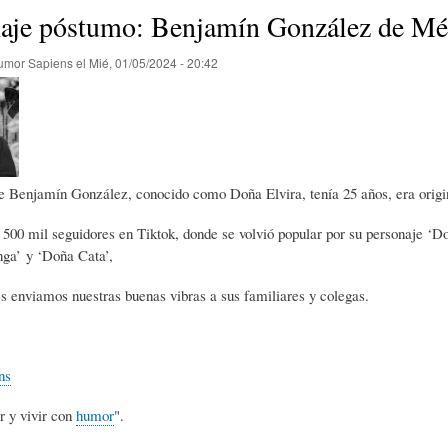
E
P
E
je póstumo: Benjamín González de Mé
umor Sapiens
el
Mié, 01/05/2024 - 20:42
O
I
L
R
N
Í
e Benjamín González, conocido como Doña Elvira, tenía 25 años, era origi
Í
I
C
500 mil seguidores en Tiktok, donde se volvió popular por su personaje ‘Do
a’ y ‘Doña Cata’,
A
Ó
U
s enviamos nuestras buenas vibras a sus familiares y colegas.
D
N
L
ns
E
Y
A
r y vivir con
humor
".