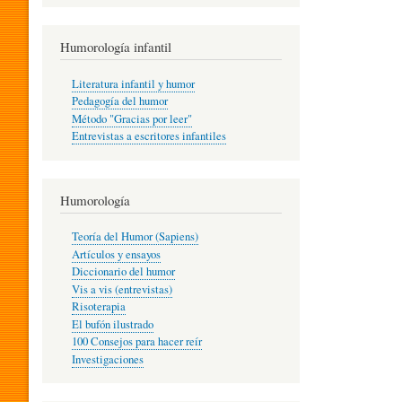
R
Humorología infantil
A
Literatura infantil y humor
Pedagogía del humor
Método "Gracias por leer"
I
Entrevistas a escritores infantiles
N
Humorología
Teoría del Humor (Sapiens)
F
Artículos y ensayos
Diccionario del humor
Vis a vis (entrevistas)
A
Risoterapia
El bufón ilustrado
100 Consejos para hacer reír
Investigaciones
N