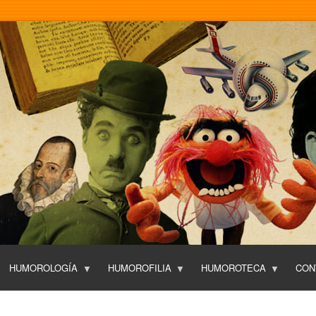
Pasar
al
contenido
principal
HUMOROLOGÍA
HUMOROFILIA
HUMOROTECA
CON
T
O
P