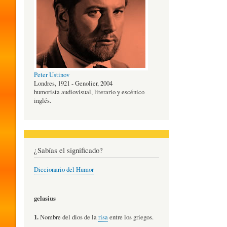
O
G
Peter Ustinov
Í
Londres, 1921 - Genolier, 2004
humorista audiovisual, literario y escénico
inglés.
A
D
¿Sabías el significado?
Diccionario del Humor
E
gelasius
L
1.
Nombre del dios de la
risa
entre los griegos.