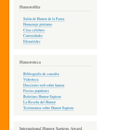
T
Humorofilia
Salón de Humor de la Fama
Homenaje póstumo
I
Citas célebres
Curiosidades
Efemérides
L
Humoroteca
Y
Bibliografía de consulta
Videoteca
H
Directorio web sobre humor
Fiestas populares
Boletines Humor Sapiens
U
La Reseña del Humor
Testimonios sobre Humor Sapiens
M
International Humor Sapiens Award