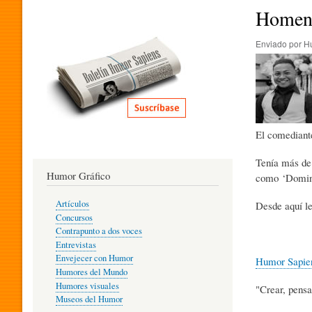
I
Homena
Enviado por
H
T
E
El comediant
R
Tenía más de 
Humor Gráfico
como ‘Doming
A
Artículos
Desde aquí le
Concursos
T
Contrapunto a dos voces
Entrevistas
Envejecer con Humor
Humor Sapie
Humores del Mundo
U
Humores visuales
"Crear, pensa
Museos del Humor