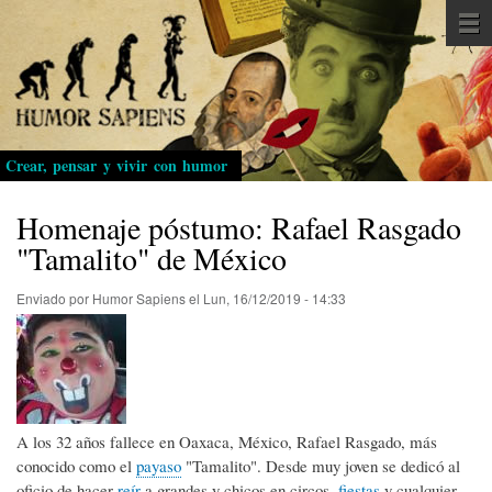
Pasar
al
contenido
principal
Crear, pensar y vivir con humor
Homenaje póstumo: Rafael Rasgado
"Tamalito" de México
Enviado por
Humor Sapiens
el
Lun, 16/12/2019 - 14:33
A los 32 años fallece en Oaxaca, México, Rafael Rasgado, más
conocido como el
payaso
"Tamalito". Desde muy joven se dedicó al
oficio de hacer
reír
a grandes y chicos en circos,
fiestas
y cualquier