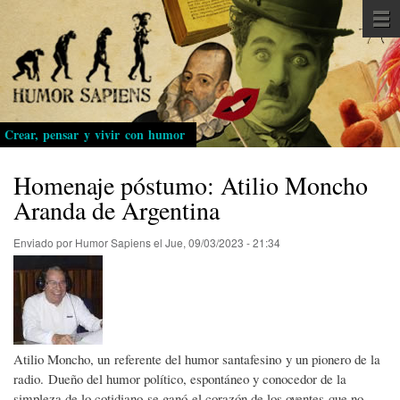
Pasar
al
contenido
principal
Crear, pensar y vivir con humor
Homenaje póstumo: Atilio Moncho
Aranda de Argentina
Enviado por
Humor Sapiens
el
Jue, 09/03/2023 - 21:34
Atilio Moncho, un referente del humor santafesino y un pionero de la
radio. Dueño del humor político, espontáneo y conocedor de la
simpleza de lo cotidiano se ganó el corazón de los oyentes que no