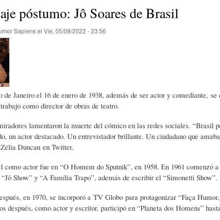
E
P
E
je póstumo: Jô Soares de Brasil
umor Sapiens
el
Vie, 05/08/2022 - 23:56
O
I
L
R
N
Í
 de Janeiro el 16 de enero de 1938, además de ser actor y comediante, se d
Í
I
C
trabajo como director de obras de teatro.
radores lamentaron la muerte del cómico en las redes sociales. “Brasil pe
A
Ó
U
o, un actor destacado. Un entrevistador brillante. Un ciudadano que amaba a
 Zélia Duncan en Twitter.
D
N
L
el como actor fue en “O Homem do Sputnik”, en 1958. En 1961 comenzó a 
 “Jô Show” y “A Família Trapo”, además de escribir el “Simonetti Show”.
E
Y
A
espués, en 1970, se incorporó a TV Globo para protagonizar “Faça Humor
os después, como actor y escritor, participó en “Planeta dos Homens” has