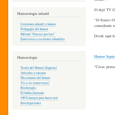
R
Jô dejó TV G
Humorología infantil
“Jô Soares On
A
Literatura infantil y humor
comediante re
Pedagogía del humor
Método "Gracias por leer"
Desde aquí le
I
Entrevistas a escritores infantiles
N
Humor Sapie
Humorología
"Crear, pensa
Teoría del Humor (Sapiens)
F
Artículos y ensayos
Diccionario del humor
Vis a vis (entrevistas)
A
Risoterapia
El bufón ilustrado
100 Consejos para hacer reír
Investigaciones
N