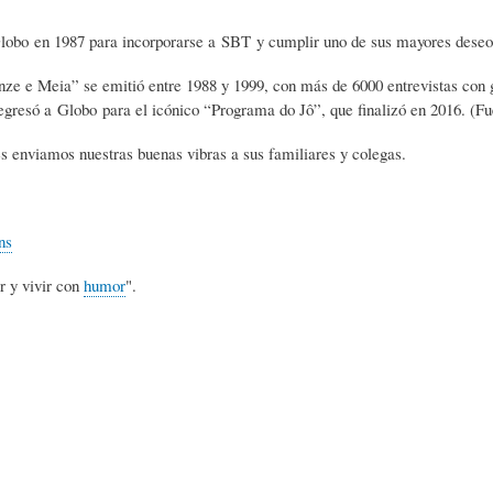
L
A
S
lobo en 1987 para incorporarse a SBT y cumplir uno de sus mayores deseos
ze e Meia” se emitió entre 1988 y 1999, con más de 6000 entrevistas con g
H
C
D
gresó a Globo para el icónico “Programa do Jô”, que finalizó en 2016. (Fu
s enviamos nuestras buenas vibras a sus familiares y colegas.
U
T
E
M
U
H
ns
r y vivir con
humor
".
O
A
U
R
L
M
(
I
O