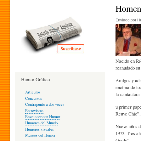
I
Homena
Enviado por
H
T
E
Nacido en Río
R
reanudado su 
Humor Gráfico
Amigos y admi
A
encima de tod
Artículos
la cantautora
Concursos
T
Contrapunto a dos voces
u primer pap
Entrevistas
Reuve Chic”,
Envejecer con Humor
Humores del Mundo
U
Nueve años d
Humores visuales
1973. Tres añ
Museos del Humor
Gordo”.