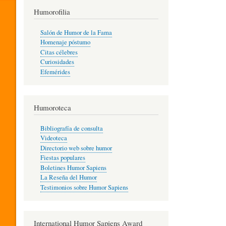
T
Humorofilia
Salón de Humor de la Fama
Homenaje póstumo
I
Citas célebres
Curiosidades
Efemérides
L
Humoroteca
Y
Bibliografía de consulta
Videoteca
H
Directorio web sobre humor
Fiestas populares
Boletines Humor Sapiens
U
La Reseña del Humor
Testimonios sobre Humor Sapiens
M
International Humor Sapiens Award