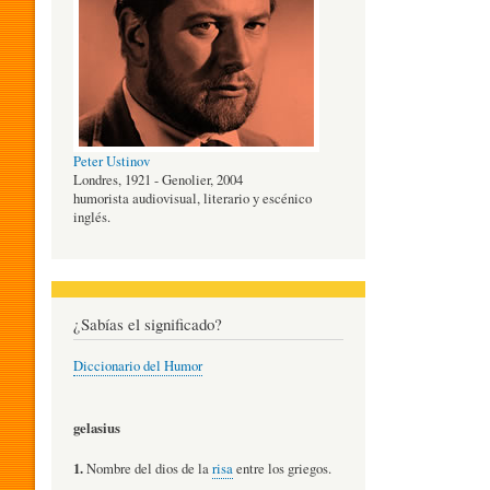
O
G
Peter Ustinov
Í
Londres, 1921 - Genolier, 2004
humorista audiovisual, literario y escénico
inglés.
A
D
¿Sabías el significado?
Diccionario del Humor
E
gelasius
L
1.
Nombre del dios de la
risa
entre los griegos.