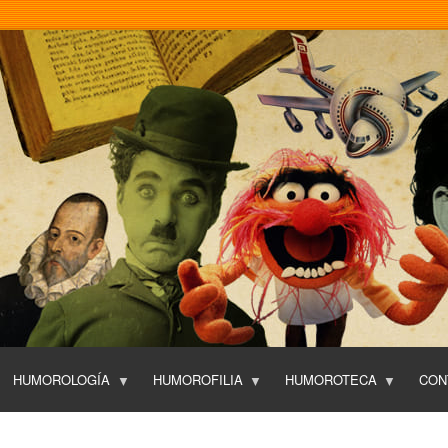
Pasar
al
contenido
principal
HUMOROLOGÍA
HUMOROFILIA
HUMOROTECA
CON
T
O
P