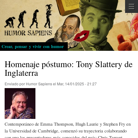
Pasar
al
contenido
principal
Crear, pensar y vivir con humor
Homenaje póstumo: Tony Slattery de
Inglaterra
Enviado por
Humor Sapiens
el
Mar, 14/01/2025 - 21:27
Contemporáneo de Emma Thompson, Hugh Laurie y Stephen Fry en
la Universidad de Cambridge, comenzó su trayectoria colaborando
con uno los presentadores más conocidos del país: Chris Tarrant.