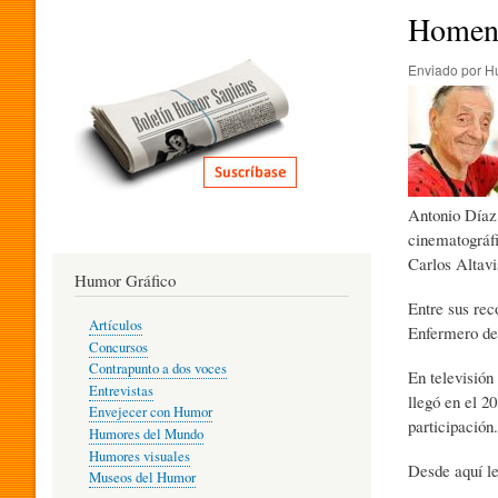
I
Homena
Enviado por
H
T
E
Antonio Díaz 
R
cinematográfi
Carlos Altavi
Humor Gráfico
A
Entre sus re
Artículos
Enfermero de
Concursos
T
Contrapunto a dos voces
En televisión
Entrevistas
llegó en el 2
Envejecer con Humor
participación.
Humores del Mundo
U
Humores visuales
Desde aquí le
Museos del Humor