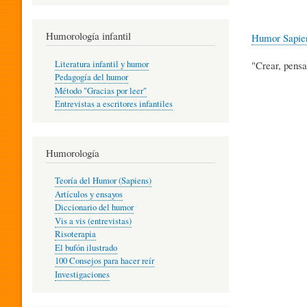
R
Humorología infantil
Humor Sapie
A
Literatura infantil y humor
"Crear, pensa
Pedagogía del humor
Método "Gracias por leer"
I
Entrevistas a escritores infantiles
N
Humorología
Teoría del Humor (Sapiens)
F
Artículos y ensayos
Diccionario del humor
Vis a vis (entrevistas)
A
Risoterapia
El bufón ilustrado
100 Consejos para hacer reír
Investigaciones
N