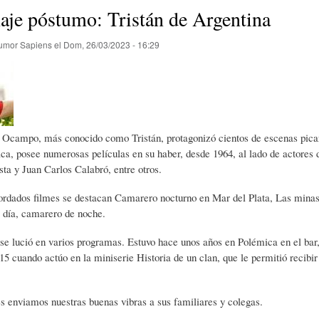
E
P
E
je póstumo: Tristán de Argentina
umor Sapiens
el
Dom, 26/03/2023 - 16:29
O
I
L
R
N
Í
Ocampo, más conocido como Tristán, protagonizó cientos de escenas picares
Í
I
C
ca, posee numerosas películas en su haber, desde 1964, al lado de actores
sta y Juan Carlos Calabró, entre otros.
A
Ó
U
cordados filmes se destacan Camarero nocturno en Mar del Plata, Las min
 día, camarero de noche.
D
N
L
 se lució en varios programas. Estuvo hace unos años en Polémica en el bar
015 cuando actúo en la miniserie Historia de un clan, que le permitió recibir
E
Y
A
s enviamos nuestras buenas vibras a sus familiares y colegas.