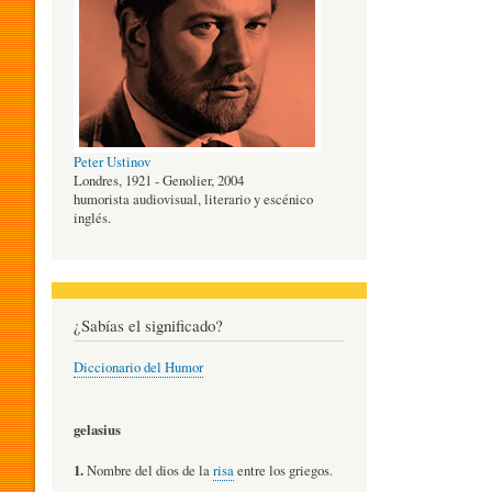
O
G
Peter Ustinov
Í
Londres, 1921 - Genolier, 2004
humorista audiovisual, literario y escénico
inglés.
A
D
¿Sabías el significado?
Diccionario del Humor
E
gelasius
L
1.
Nombre del dios de la
risa
entre los griegos.