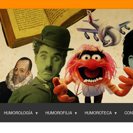
Pasar
al
contenido
principal
HUMOROLOGÍA
HUMOROFILIA
HUMOROTECA
CON
T
O
P