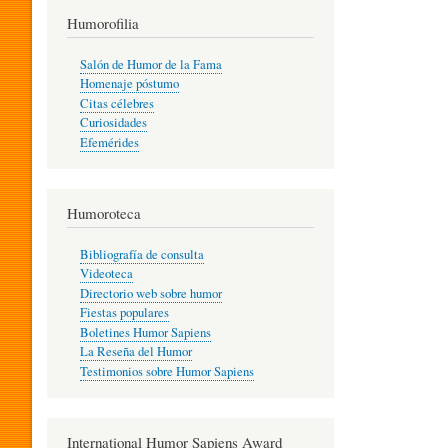
T
Humorofilia
Salón de Humor de la Fama
Homenaje póstumo
I
Citas célebres
Curiosidades
Efemérides
L
Humoroteca
Y
Bibliografía de consulta
Videoteca
H
Directorio web sobre humor
Fiestas populares
Boletines Humor Sapiens
U
La Reseña del Humor
Testimonios sobre Humor Sapiens
M
International Humor Sapiens Award