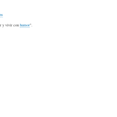
L
A
S
ns
H
C
D
r y vivir con
humor
".
U
T
E
M
U
H
O
A
U
R
L
M
(
I
O