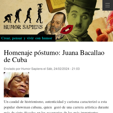
Pasar
al
contenido
principal
Crear, pensar y vivir con humor
Homenaje póstumo: Juana Bacallao
de Cuba
Enviado por
Humor Sapiens
el
Sáb, 24/02/2024 - 21:03
Un caudal de histrionismo, autenticidad y carisma caracterizó a esta
popular showman cubana, quien gozó de una carrera artística durante
más de siete décadas en los escenarios de las más importantes