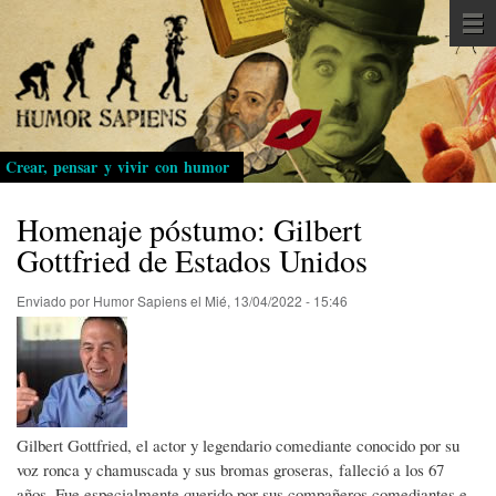
Pasar
al
contenido
principal
Crear, pensar y vivir con humor
Homenaje póstumo: Gilbert
Gottfried de Estados Unidos
Enviado por
Humor Sapiens
el
Mié, 13/04/2022 - 15:46
Gilbert Gottfried, el actor y legendario comediante conocido por su
voz ronca y chamuscada y sus bromas groseras, falleció a los 67
años. Fue especialmente querido por sus compañeros comediantes e