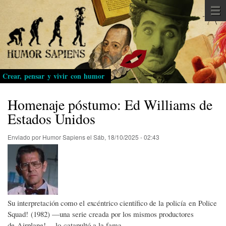
Pasar
al
contenido
principal
Crear, pensar y vivir con humor
Homenaje póstumo: Ed Williams de
Estados Unidos
Enviado por
Humor Sapiens
el
Sáb, 18/10/2025 - 02:43
Su interpretación como el excéntrico científico de la policía en Police
Squad! (1982) —una serie creada por los mismos productores
de Airplane!— lo catapultó a la fama.