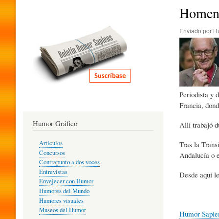
I
Homena
Enviado por
H
T
E
Periodista y 
R
Francia, dond
Humor Gráfico
Allí trabajó 
A
Artículos
Tras la Trans
Concursos
Andalucía o e
T
Contrapunto a dos voces
Entrevistas
Desde aquí le
Envejecer con Humor
Humores del Mundo
U
Humores visuales
Museos del Humor
Humor Sapie