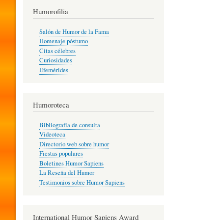
T
Humorofilia
Salón de Humor de la Fama
Homenaje póstumo
I
Citas célebres
Curiosidades
Efemérides
L
Humoroteca
Y
Bibliografía de consulta
Videoteca
H
Directorio web sobre humor
Fiestas populares
Boletines Humor Sapiens
U
La Reseña del Humor
Testimonios sobre Humor Sapiens
M
International Humor Sapiens Award