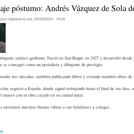
E
P
E
je póstumo: Andrés Vázquez de Sola d
umor Sapiens
el
Jue, 26/09/2024 - 19:26
O
I
L
R
N
Í
dibujante satírico gaditano. Nació en San Roque en 1927 y desarrolló desde
Í
I
C
e se consagró como un periodista y dibujante de prestigio.
durante tres décadas, también publicando libros y creando también obras de a
A
Ó
U
ición, regresó a España, donde siguió trabajando hasta el final de sus días,
l museo con su obra creado en su ciudad natal.
D
N
L
s enviamos nuestras buenas vibras a sus familiares y colegas.
E
Y
A
ns