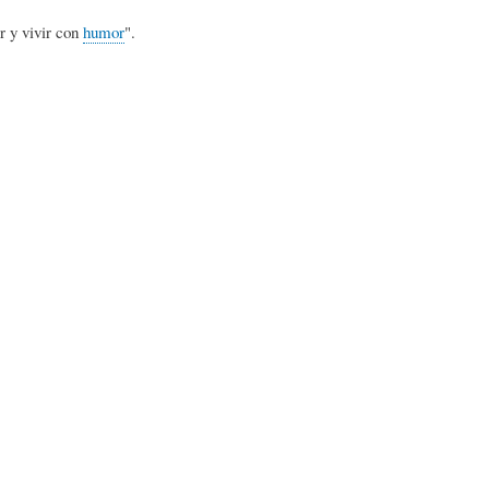
L
A
S
r y vivir con
humor
".
H
C
D
U
T
E
M
U
H
O
A
U
R
L
M
(
I
O