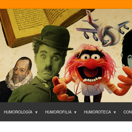
Pasar
al
contenido
principal
HUMOROLOGÍA
HUMOROFILIA
HUMOROTECA
CON
T
O
P