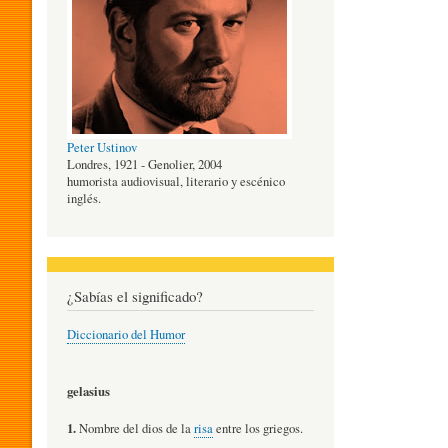
O
G
Peter Ustinov
Í
Londres, 1921 - Genolier, 2004
humorista audiovisual, literario y escénico
inglés.
A
D
¿Sabías el significado?
Diccionario del Humor
E
gelasius
L
1.
Nombre del dios de la
risa
entre los griegos.