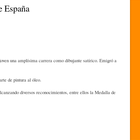
e España
 joven una amplísima carrera como dibujante satírico. Emigró a
rte de pintura al óleo.
 alcanzando diversos reconocimientos, entre ellos la Medalla de