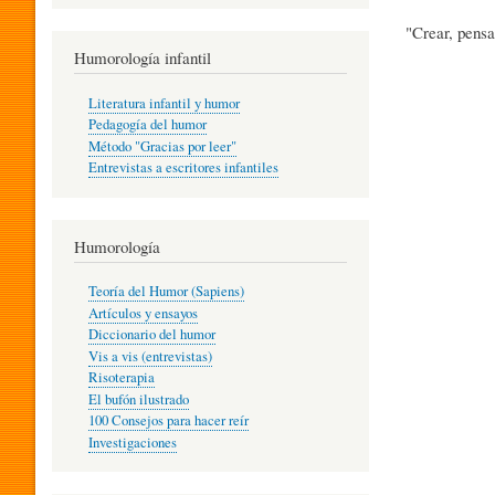
R
"Crear, pensa
Humorología infantil
A
Literatura infantil y humor
Pedagogía del humor
Método "Gracias por leer"
I
Entrevistas a escritores infantiles
N
Humorología
Teoría del Humor (Sapiens)
F
Artículos y ensayos
Diccionario del humor
Vis a vis (entrevistas)
A
Risoterapia
El bufón ilustrado
100 Consejos para hacer reír
Investigaciones
N