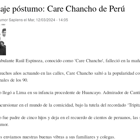
E
P
E
je póstumo: Care Chancho de Perú
umor Sapiens
el
Mar, 12/03/2024 - 14:05
O
I
L
R
N
Í
bulante Raúl Espinoza, conocido como 'Care Chancho', falleció en la maña
Í
I
C
uchos años actuando en las calles, Care Chancho saltó a la popularidad c
nales de los 90.
A
Ó
U
 llegó a Lima en su infancia procedente de Huancayo. Admirador de Cantif
D
N
L
ncursionar en el mundo de la comicidad, bajo la tutela del recordado ‘Tripita
fue padre de cinco hijos y deja en el recuerdo de cientos de peruanos, las 
umor.
E
Y
A
s enviamos nuestras buenas vibras a sus familiares y colegas.