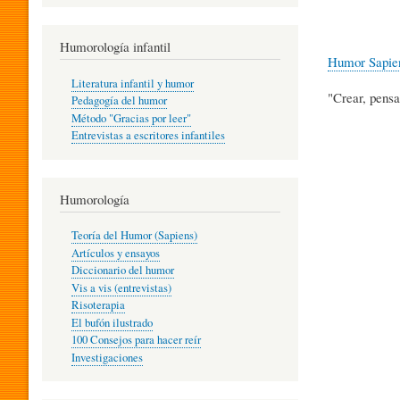
R
Humorología infantil
Humor Sapie
A
Literatura infantil y humor
"Crear, pensa
Pedagogía del humor
Método "Gracias por leer"
I
Entrevistas a escritores infantiles
N
Humorología
Teoría del Humor (Sapiens)
F
Artículos y ensayos
Diccionario del humor
Vis a vis (entrevistas)
A
Risoterapia
El bufón ilustrado
100 Consejos para hacer reír
Investigaciones
N