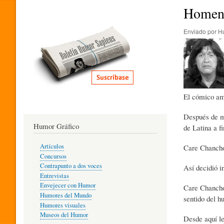
I
Homena
Enviado por
H
T
E
El cómico am
R
Después de m
Humor Gráfico
de Latina a fi
A
Artículos
Care Chancho
Concursos
T
Contrapunto a dos voces
Así decidió i
Entrevistas
Envejecer con Humor
Care Chancho 
Humores del Mundo
sentido del h
U
Humores visuales
Museos del Humor
Desde aquí le