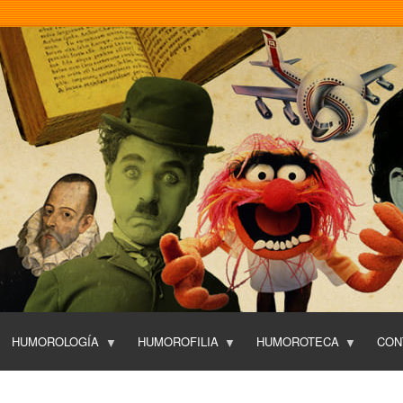
Pasar
al
contenido
principal
HUMOROLOGÍA
HUMOROFILIA
HUMOROTECA
CON
T
O
P