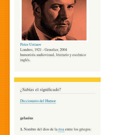
O
G
Peter Ustinov
Í
Londres, 1921 - Genolier, 2004
humorista audiovisual, literario y escénico
inglés.
A
D
¿Sabías el significado?
Diccionario del Humor
E
gelasius
L
1.
Nombre del dios de la
risa
entre los griegos.