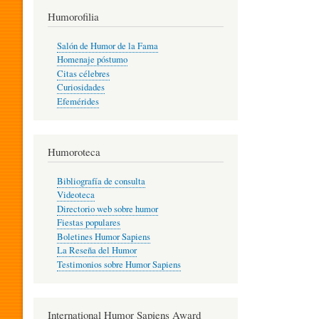
T
Humorofilia
Salón de Humor de la Fama
Homenaje póstumo
I
Citas célebres
Curiosidades
Efemérides
L
Humoroteca
Y
Bibliografía de consulta
Videoteca
H
Directorio web sobre humor
Fiestas populares
Boletines Humor Sapiens
U
La Reseña del Humor
Testimonios sobre Humor Sapiens
M
International Humor Sapiens Award