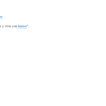
L
A
S
ns
H
C
D
r y vivir con
humor
".
U
T
E
M
U
H
O
A
U
R
L
M
(
I
O