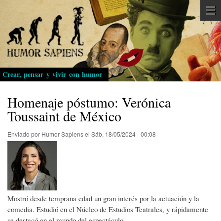
Pasar
al
contenido
principal
Crear, pensar y vivir con humor
Homenaje póstumo: Verónica
Toussaint de México
Enviado por
Humor Sapiens
el
Sáb, 18/05/2024 - 00:08
Mostró desde temprana edad un gran interés por la actuación y la
comedia. Estudió en el Núcleo de Estudios Teatrales, y rápidamente
se destacó en el mundo del espectáculo.