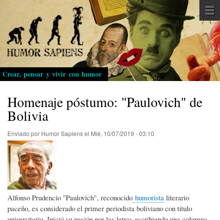
Pasar
al
contenido
principal
Crear, pensar y vivir con humor
Homenaje póstumo: "Paulovich" de
Bolivia
Enviado por
Humor Sapiens
el
Mié, 10/07/2019 - 03:10
Alfonso Prudencio "Paulovich", reconocido
humorista
literario
paceño, es considerado el primer periodista boliviano con título
universitario. Inició su pasión por las letras escribiendo una columna